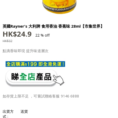
英國Rayner's 大利牌 食用香油 香蕉味 28ml【市集世界】
HK$
24.9
22 % off
HK$
32
點滴香味即現 提升味道層次
如存貨上限不足 ，可嘗試聯絡客服 9146 6888
出貨方
送貨
式 :