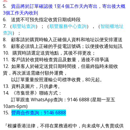
5.
貨品將於訂單確認後 1至4 個工作天內寄出，寄出後大概
3個工作天內收到
6. 送貨不可預先指定收貨日期或時段
7. （
順豐站查詢
）；（
順豐服務中心查詢
），（
智能櫃地址
查詢
）；
8. 顧客請於購買時輸入正確個人資料和地址以便安排運送
9. 顧客必須填上正確的手提電話號碼；以便接收通知短訊
10. 購買時請選定送貨地點，其後不得更改；
11. 客戶請於收貨時檢查貨品及數量，過後不得爭議
12. 如果客人於確定送貨日期時間後，但最終臨時未能收
貨，再次派送需繳付額外運費，
以訂單重量按照運輸公司標準收費，80元起。
13. 資料及圖片，只供參考。
14. 《市集世界》聯絡方式：
訂單跟進 WhatsApp查詢：9146 6888 (星期一至五
10am-6pm)
15.
營商合作查詢：9146 6888
『根據香港法律，不得在業務過程中，向未成年人售賣或供