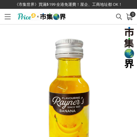
《市集世界》買滿$199 全港免運費！屋企、工商地址都 OK！
0
已加入購物車
查看