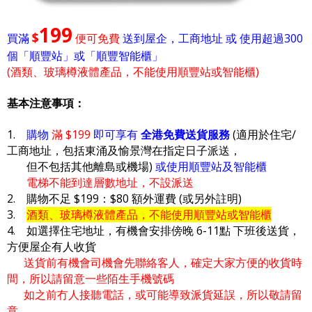
199
$
買滿
便可免費
送到屋企，工商地址 或 使用超過300
個「順豐站」或「順豐智能櫃」
(酒類、玻璃樽液體產品，不能使用順豐站或智能櫃)
基本注意事項：
1.
購物
滿 $199
即可享有
全港免費送貨服務
(適用於住宅/
工商地址，包括東涌及愉景灣在指定日子派送，
但不包括其他離島或機場)
或使用順豐站及智能櫃
電梯不能到達層數地址，不設派送
2. 購物不足 $199：$80 額外運費 (或另外註明)
3.
酒類、玻璃樽液體產品，不能使用順豐站或智能櫃
4. 如選擇住宅地址，有機會安排傍晚 6-11點 下班後送貨，
方便屋企有人收貨
送貨前有機會司機會先聯絡客人，確定大家方便的收貨時
間，所以請留意一些陌生手機號碼
如之前冇人接聽電話，或可能導致派貨延誤，所以敬請留
意