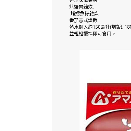
雞湯味湯麵線,
烤蟹肉雜炊,
烤鱈魚籽雜炊,
番茄意式燴飯
熱水倒入約150毫升(熷飯), 1
並輕輕攪拌即可食用。