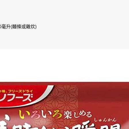
80毫升(麵條或雜炊)