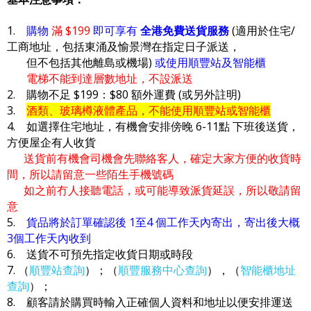
1.
購物
滿 $199
即可享有
全港免費送貨服務
(適用於住宅/
工商地址，包括東涌及愉景灣在指定日子派送，
但不包括其他離島或機場)
或使用順豐站及智能櫃
電梯不能到達層數地址，不設派送
2. 購物不足 $199：$80 額外運費 (或另外註明)
3.
酒類、玻璃樽液體產品，不能使用順豐站或智能櫃
4. 如選擇住宅地址，有機會安排傍晚 6-11點 下班後送貨，
方便屋企有人收貨
送貨前有機會司機會先聯絡客人，確定大家方便的收貨時
間，所以請留意一些陌生手機號碼
如之前冇人接聽電話，或可能導致派貨延誤，所以敬請留
意
5.
貨品將於訂單確認後 1至4 個工作天內寄出，寄出後大概
3個工作天內收到
6. 送貨不可預先指定收貨日期或時段
7. （
順豐站查詢
）；（
順豐服務中心查詢
），（
智能櫃地址
查詢
）；
8. 顧客請於購買時輸入正確個人資料和地址以便安排運送