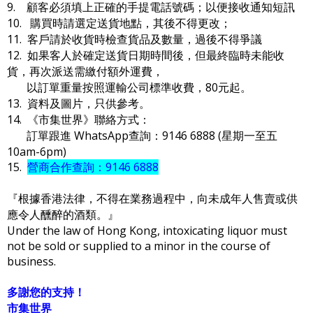
9. 顧客必須填上正確的手提電話號碼；以便接收通知短訊
10. 購買時請選定送貨地點，其後不得更改；
11. 客戶請於收貨時檢查貨品及數量，過後不得爭議
12. 如果客人於確定送貨日期時間後，但最終臨時未能收
貨，再次派送需繳付額外運費，
以訂單重量按照運輸公司標準收費，80元起。
13. 資料及圖片，只供參考。
14. 《市集世界》聯絡方式：
訂單跟進 WhatsApp查詢：9146 6888 (星期一至五
10am-6pm)
15.
營商合作查詢：9146 6888
『根據香港法律，不得在業務過程中，向未成年人售賣或供
應令人醺醉的酒類。』
Under the law of Hong Kong, intoxicating liquor must
not be sold or supplied to a minor in the course of
business.
多謝您的支持！
市集世界