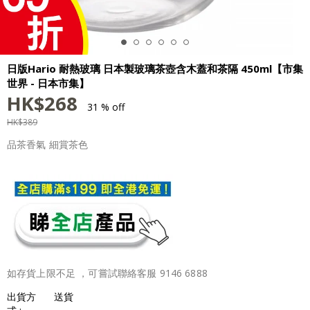
日版Hario 耐熱玻璃 日本製玻璃茶壺含木蓋和茶隔 450ml【市集
世界 - 日本市集】
HK$
268
31 % off
HK$
389
品茶香氣 細賞茶色
如存貨上限不足 ，可嘗試聯絡客服 9146 6888
出貨方
送貨