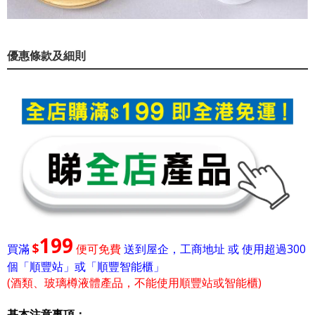
優惠條款及細則
199
$
買滿
便可免費
送到屋企，工商地址 或 使用超過300
個「順豐站」或「順豐智能櫃」
(酒類、玻璃樽液體產品，不能使用順豐站或智能櫃)
基本注意事項：