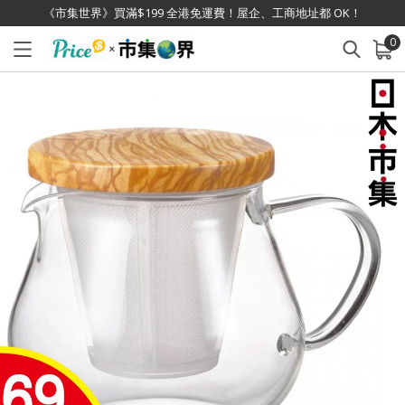
《市集世界》買滿$199 全港免運費！屋企、工商地址都 OK！
0
已加入購物車
查看