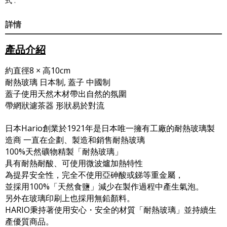
式 :
詳情
產品介紹
約直徑8 × 高10cm
耐熱玻璃 日本制, 蓋子 中國制
蓋子使用天然木材帶出自然的氛圍
帶網狀濾茶器 形狀易於對流
日本Hario創業於1921年是日本唯一擁有工廠的耐熱玻璃製
造商 一直在企劃、製造和銷售耐熱玻璃
100%天然礦物精製「耐熱玻璃」
具有耐熱耐酸、可使用微波爐加熱特性
為提昇安全性，完全不使用亞砷酸或銻等重金屬，
並採用100%「天然食鹽」減少在製作過程中產生氣泡。
另外在玻璃印刷上也採用無鉛顏料。
HARIO秉持著使用安心・安全的材質「耐熱玻璃」並持續生
產優質商品。