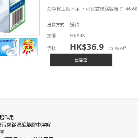
如存貨上限不足 ，可嘗試聯絡客服 9146 68
送貨
出貨方式
HK$
48
定價
HK$
36.9
23 % off
價錢
已售罄
起作用
防污會從濃縮凝膠中溶解
澤