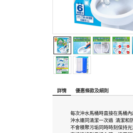
詳情
優惠條款及細則
每次沖水馬桶時直接在馬桶內
沖水連同清潔一次過 清潔和
不會積聚污垢同時時刻保持光