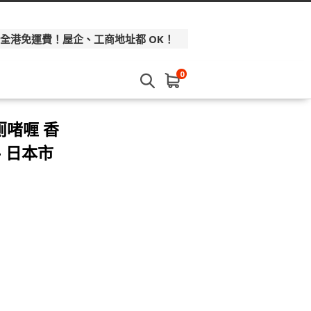
 全港免運費！屋企、工商地址都 OK！
0
潔厠啫喱 香
- 日本市