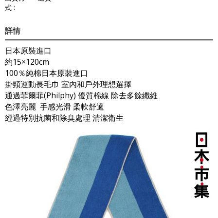
式 :
詳情
日本原裝進口
約15×120cm
100％純棉日本原裝進口
掛頸運動長毛巾 室內和戶外理想選擇
通過菲爾菲(Philphy) 優質棉線 除去多餘纖維
色澤亮麗 手感光滑 柔軟舒適
經過特別抗菌和除臭處理 清潔衛生