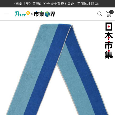
《市集世界》買滿$199 全港免運費！屋企、工商地址都 OK！
0
已加入購物車
查看