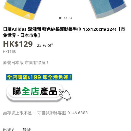
日版Adidas 深淺間 藍色純棉運動長毛巾 15x120cm(224)【市
集世界 - 日本市集】
HK$
129
23 % off
HK$
168
原裝日本版 市集有得揀！
如存貨上限不足 ，可嘗試聯絡客服 9146 6888
出貨方
送貨