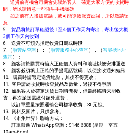
送貨前有機會司機會先聯絡客人，確定大家方便的收貨時
間，所以請留意一些陌生手機號碼
如之前冇人接聽電話，或可能導致派貨延誤，所以敬請留
意
5.
貨品將於訂單確認後 1至4 個工作天內寄出，寄出後大概
3個工作天內收到
6. 送貨不可預先指定收貨日期或時段
7. （
順豐站查詢
）；（
順豐服務中心查詢
），（
智能櫃地址
查詢
）；
8. 顧客請於購買時輸入正確個人資料和地址以便安排運送
9. 顧客必須填上正確的手提電話號碼；以便接收通知短訊
10. 購買時請選定送貨地點，其後不得更改；
11. 客戶請於收貨時檢查貨品及數量，過後不得爭議
12. 如果客人於確定送貨日期時間後，但最終臨時未能收
貨，再次派送需繳付額外運費，
以訂單重量按照運輸公司標準收費，80元起。
13. 資料及圖片，只供參考。
14. 《市集世界》聯絡方式：
訂單跟進 WhatsApp查詢：9146 6888 (星期一至五
10am-6pm)