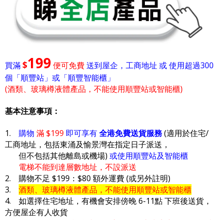
199
$
買滿
便可免費
送到屋企，工商地址 或 使用超過300
個「順豐站」或「順豐智能櫃」
(酒類、玻璃樽液體產品，不能使用順豐站或智能櫃)
基本注意事項：
1.
購物
滿 $199
即可享有
全港免費送貨服務
(適用於住宅/
工商地址，包括東涌及愉景灣在指定日子派送，
但不包括其他離島或機場)
或使用順豐站及智能櫃
電梯不能到達層數地址，不設派送
2. 購物不足 $199：$80 額外運費 (或另外註明)
3.
酒類、玻璃樽液體產品，不能使用順豐站或智能櫃
4. 如選擇住宅地址，有機會安排傍晚 6-11點 下班後送貨，
方便屋企有人收貨