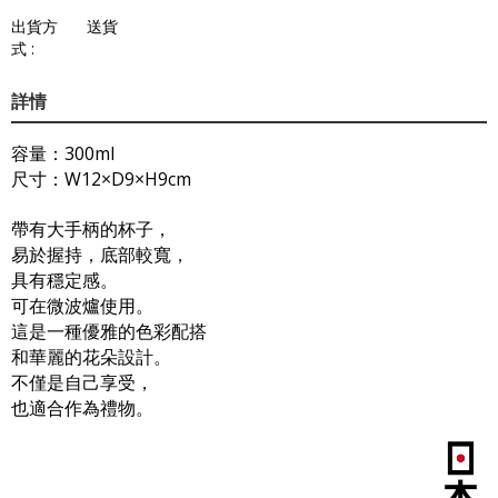
出貨方
送貨
式 :
詳情
容量：300ml
尺寸：W12×D9×H9cm
帶有大手柄的杯子，
易於握持，底部較寬，
具有穩定感。
可在微波爐使用。
這是一種優雅的色彩配搭
和華麗的花朵設計。
不僅是自己享受，
也適合作為禮物。