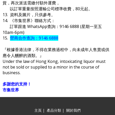
貨，再次派送需繳付額外運費，
以訂單重量按照運輸公司標準收費，80元起。
13. 資料及圖片，只供參考。
14. 《市集世界》聯絡方式：
訂單跟進 WhatsApp查詢：9146 6888 (星期一至五
10am-6pm)
15.
營商合作查詢：9146 6888
『根據香港法律，不得在業務過程中，向未成年人售賣或供
應令人醺醉的酒類。』
Under the law of Hong Kong, intoxicating liquor must
not be sold or supplied to a minor in the course of
business.
多謝您的支持！
市集世界
主頁
|
產品分類
|
關於我們