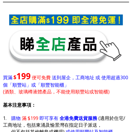
199
$
買滿
便可免費
送到屋企，工商地址 或 使用超過300
個「順豐站」或「順豐智能櫃」
(酒類、玻璃樽液體產品，不能使用順豐站或智能櫃)
基本注意事項：
1.
購物
滿 $199
即可享有
全港免費送貨服務
(適用於住宅/
工商地址，包括東涌及愉景灣在指定日子派送，
但不包括其他離島或機場)
或使用順豐站及智能櫃