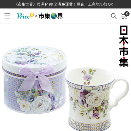
《市集世界》買滿$199 全港免運費！屋企、工商地址都 OK！
0
已加入購物車
查看