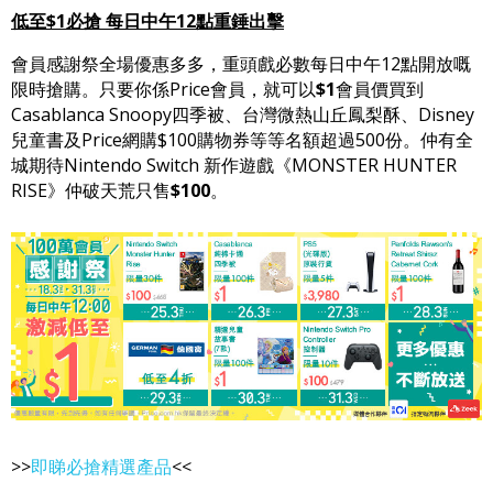
低至$1必搶 每日中午12點重錘出擊
會員感謝祭全場優惠多多，重頭戲必數每日中午12點開放嘅
限時搶購。只要你係Price會員，就可以
$1
會員價買到
Casablanca Snoopy四季被、台灣微熱山丘鳳梨酥、Disney
兒童書及Price網購$100購物券等等名額超過500份。仲有全
城期待Nintendo Switch 新作遊戲《MONSTER HUNTER
RISE》仲破天荒只售
$100
。
>>
即睇必搶精選產品
<<