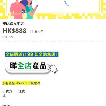
按此進入本店
HK$
888
11 % off
HK$
999
所有產品 - Price x 市集世界
出貨方
送貨
式 :