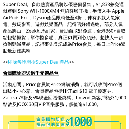
Super Deal。多款熱賣產品將以優惠價發售，$1,838兼免運
就買到 Sony WH-1000XM4 無線降噪耳機，半價入手 Apple
AirPods Pro，Dyson產品限時低至4折 ，仲有多款人氣家
電、數碼影音、遊戲娛樂產品，記得唔好錯過喇。部分人氣
產品將由「Zeek斑馬到家」贊助自取點免運，全港360+自取
點輕鬆攞貨，幫你慳多啲，真正$1買到心頭好。想快人一步
搶到勁減產品，記得事先登記成為Price會員，每日上Price緊
貼最新優惠喇。
>>
即睇每晚開搶Super Deal產品
<<
會員購物即送過千元禮品包
活動期間，Price會員於Price網購消費，就可以收到Price送
出嘅小小心意。會員禮品包括HKTaxi $10 電子優惠券、
Zalora 78折及5%現金回贈優惠碼、hmvod 新客戶額外1,000
點數及JOOX 30日VIP音樂服務，價值逾$1,000。