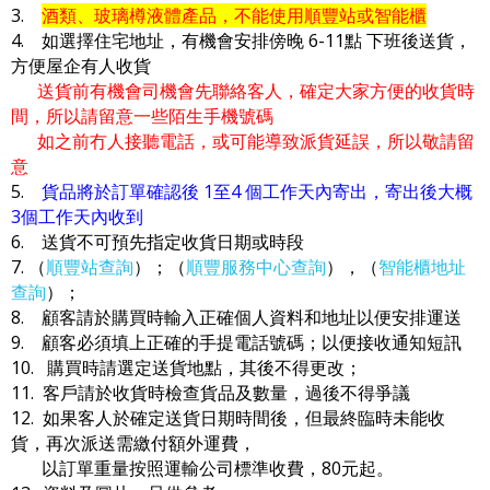
3.
酒類、玻璃樽液體產品，不能使用順豐站或智能櫃
4. 如選擇住宅地址，有機會安排傍晚 6-11點 下班後送貨，
方便屋企有人收貨
送貨前有機會司機會先聯絡客人，確定大家方便的收貨時
間，所以請留意一些陌生手機號碼
如之前冇人接聽電話，或可能導致派貨延誤，所以敬請留
意
5.
貨品將於訂單確認後 1至4 個工作天內寄出，寄出後大概
3個工作天內收到
6. 送貨不可預先指定收貨日期或時段
7. （
順豐站查詢
）；（
順豐服務中心查詢
），（
智能櫃地址
查詢
）；
8. 顧客請於購買時輸入正確個人資料和地址以便安排運送
9. 顧客必須填上正確的手提電話號碼；以便接收通知短訊
10. 購買時請選定送貨地點，其後不得更改；
11. 客戶請於收貨時檢查貨品及數量，過後不得爭議
12. 如果客人於確定送貨日期時間後，但最終臨時未能收
貨，再次派送需繳付額外運費，
以訂單重量按照運輸公司標準收費，80元起。