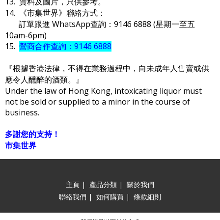
13. 資料及圖片，只供參考。
14. 《市集世界》聯絡方式：
訂單跟進 WhatsApp查詢：9146 6888 (星期一至五
10am-6pm)
15.
營商合作查詢：9146 6888
『根據香港法律，不得在業務過程中，向未成年人售賣或供
應令人醺醉的酒類。』
Under the law of Hong Kong, intoxicating liquor must
not be sold or supplied to a minor in the course of
business.
多謝您的支持！
市集世界
主頁
|
產品分類
|
關於我們
聯絡我們
|
如何購買
|
條款細則