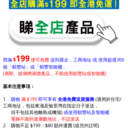
199
$
買滿
便可免費
送到屋企，工商地址 或 使用超過300
個「順豐站」或「順豐智能櫃」
(酒類、玻璃樽液體產品，不能使用順豐站或智能櫃)
基本注意事項：
1.
購物
滿 $199
即可享有
全港免費送貨服務
(適用於住宅/
工商地址，包括東涌及愉景灣在指定日子派送，
但不包括其他離島或機場)
或使用順豐站及智能櫃
電梯不能到達層數地址，不設派送
2. 購物不足 $199：$80 額外運費 (或另外註明)