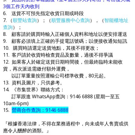
3個工作天內收到
6. 送貨不可預先指定收貨日期或時段
7. （
順豐站查詢
）；（
順豐服務中心查詢
），（
智能櫃地址
查詢
）；
8. 顧客請於購買時輸入正確個人資料和地址以便安排運送
9. 顧客必須填上正確的手提電話號碼；以便接收通知短訊
10. 購買時請選定送貨地點，其後不得更改；
11. 客戶請於收貨時檢查貨品及數量，過後不得爭議
12. 如果客人於確定送貨日期時間後，但最終臨時未能收
貨，再次派送需繳付額外運費，
以訂單重量按照運輸公司標準收費，80元起。
13. 資料及圖片，只供參考。
14. 《市集世界》聯絡方式：
訂單跟進 WhatsApp查詢：9146 6888 (星期一至五
10am-6pm)
15.
營商合作查詢：9146 6888
『根據香港法律，不得在業務過程中，向未成年人售賣或供
應令人醺醉的酒類。』