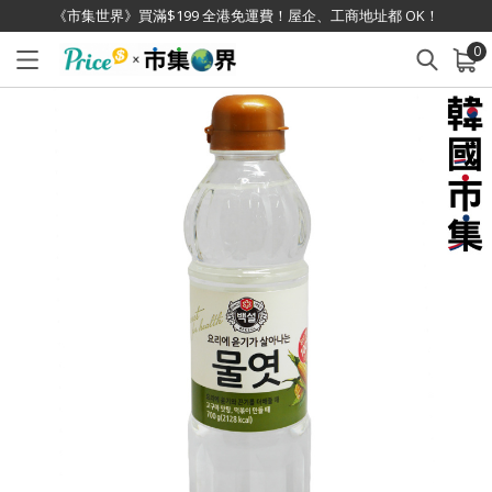
《市集世界》買滿$199 全港免運費！屋企、工商地址都 OK！
0
已加入購物車
查看