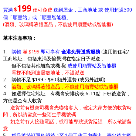
199
$
買滿
便可免費
送到屋企，工商地址 或 使用超過300
個「順豐站」或「順豐智能櫃」
(酒類、玻璃樽液體產品，不能使用順豐站或智能櫃)
基本注意事項：
1.
購物
滿 $199
即可享有
全港免費送貨服務
(適用於住宅/
工商地址，包括東涌及愉景灣在指定日子派送，
但不包括其他離島或機場)
或使用順豐站及智能櫃
電梯不能到達層數地址，不設派送
2. 購物不足 $199：$80 額外運費 (或另外註明)
3.
酒類、玻璃樽液體產品，不能使用順豐站或智能櫃
4. 如選擇住宅地址，有機會安排傍晚 6-11點 下班後送貨，
方便屋企有人收貨
送貨前有機會司機會先聯絡客人，確定大家方便的收貨時
間，所以請留意一些陌生手機號碼
如之前冇人接聽電話，或可能導致派貨延誤，所以敬請留
意
5.
貨品將於訂單確認後 1至4 個工作天內寄出，寄出後大概