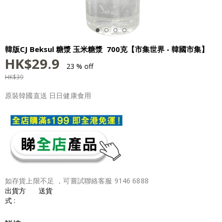
韓版CJ Beksul 糖漿 玉米糖漿 700克【市集世界 - 韓國市集】
HK$
29.9
23 % off
HK$
39
原裝韓國直送 日日健康食用
如存貨上限不足 ，可嘗試聯絡客服 9146 6888
出貨方
送貨
式 :