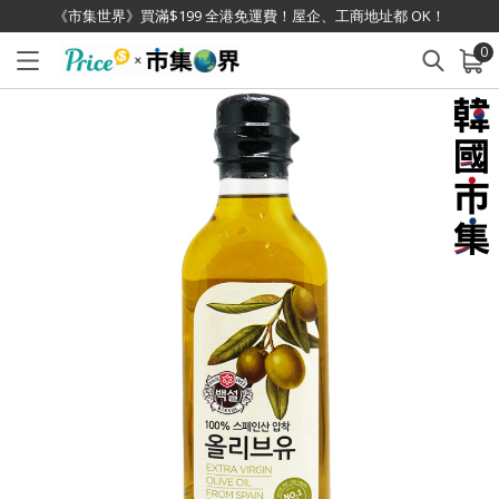
《市集世界》買滿$199 全港免運費！屋企、工商地址都 OK！
0
已加入購物車
查看