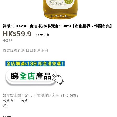
韓版CJ Beksul 食油 初搾橄欖油 500ml【市集世界 - 韓國市集】
HK$
59.9
23 % off
HK$
78
原裝韓國直送 日日健康食用
如存貨上限不足 ，可嘗試聯絡客服 9146 6888
出貨方
送貨
式 :