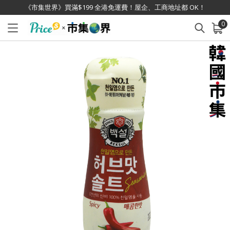
《市集世界》買滿$199 全港免運費！屋企、工商地址都 OK！
0
已加入購物車
查看