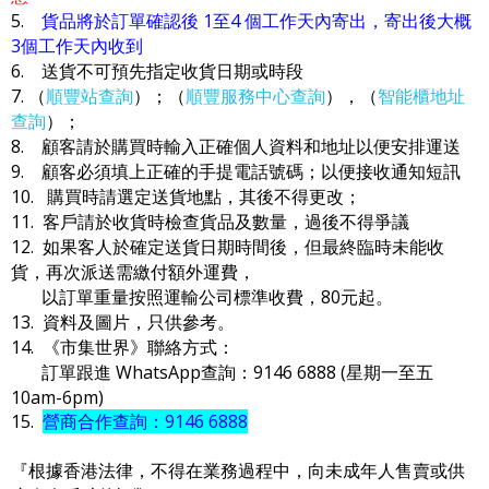
5.
貨品將於訂單確認後 1至4 個工作天內寄出，寄出後大概
3個工作天內收到
6. 送貨不可預先指定收貨日期或時段
7. （
順豐站查詢
）；（
順豐服務中心查詢
），（
智能櫃地址
查詢
）；
8. 顧客請於購買時輸入正確個人資料和地址以便安排運送
9. 顧客必須填上正確的手提電話號碼；以便接收通知短訊
10. 購買時請選定送貨地點，其後不得更改；
11. 客戶請於收貨時檢查貨品及數量，過後不得爭議
12. 如果客人於確定送貨日期時間後，但最終臨時未能收
貨，再次派送需繳付額外運費，
以訂單重量按照運輸公司標準收費，80元起。
13. 資料及圖片，只供參考。
14. 《市集世界》聯絡方式：
訂單跟進 WhatsApp查詢：9146 6888 (星期一至五
10am-6pm)
15.
營商合作查詢：9146 6888
『根據香港法律，不得在業務過程中，向未成年人售賣或供