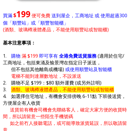
199
$
買滿
便可免費
送到屋企，工商地址 或 使用超過300
個「順豐站」或「順豐智能櫃」
(酒類、玻璃樽液體產品，不能使用順豐站或智能櫃)
基本注意事項：
1.
購物
滿 $199
即可享有
全港免費送貨服務
(適用於住宅/
工商地址，包括東涌及愉景灣在指定日子派送，
但不包括其他離島或機場)
或使用順豐站及智能櫃
電梯不能到達層數地址，不設派送
2. 購物不足 $199：$80 額外運費 (或另外註明)
3.
酒類、玻璃樽液體產品，不能使用順豐站或智能櫃
4. 如選擇住宅地址，有機會安排傍晚 6-11點 下班後送貨，
方便屋企有人收貨
送貨前有機會司機會先聯絡客人，確定大家方便的收貨時
間，所以請留意一些陌生手機號碼
如之前冇人接聽電話，或可能導致派貨延誤，所以敬請留
意