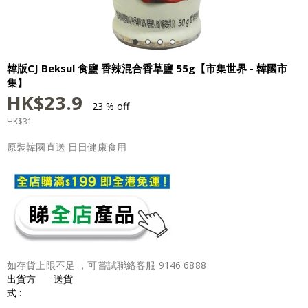
韓版CJ Beksul 食鹽 香辣混合香草鹽 55g【市集世界 - 韓國市
集】
HK$
23.9
23 % off
HK$
31
原裝韓國直送 日日健康食用
如存貨上限不足 ，可嘗試聯絡客服 9146 6888
出貨方
送貨
式 :