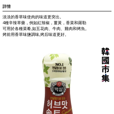
詳情
淡淡的香草味使肉的味道更突出。
4種辛辣草藥，例如紅辣椒，薑黃，香菜和羅勒
可用於各種菜肴,如五花肉、牛肉、雞肉和烤魚。
烤前用香草味鹽調味,烤后味道更好。