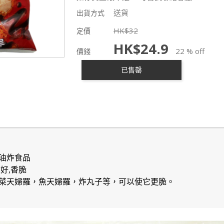
送貨
出貨方式
HK$
32
定價
HK$
24.9
22 % off
價錢
已售罄
油炸食品
好,香脆
菜天婦羅，魚天婦羅，炸丸子等，可以使它更脆。