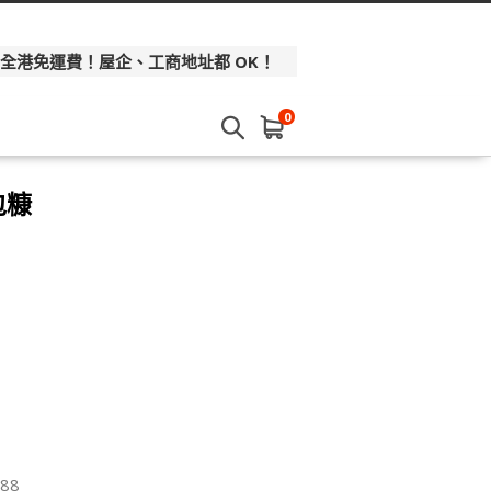
 全港免運費！屋企、工商地址都 OK！
0
麵包糠
】
88