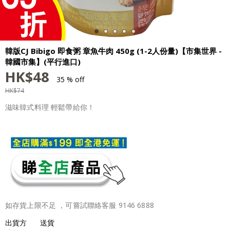
韓版CJ Bibigo 即食粥 章魚牛肉 450g (1-2人份量)【市集世界 -
韓國市集】(平行進口)
HK$
48
35 % off
HK$
74
滋味韓式料理 輕鬆帶給你！
如存貨上限不足 ，可嘗試聯絡客服 9146 6888
出貨方
送貨