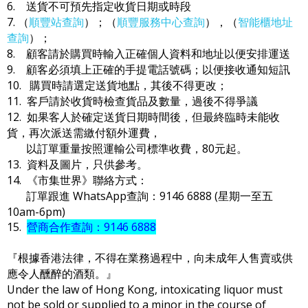
6. 送貨不可預先指定收貨日期或時段
7. （
順豐站查詢
）；（
順豐服務中心查詢
），（
智能櫃地址
查詢
）；
8. 顧客請於購買時輸入正確個人資料和地址以便安排運送
9. 顧客必須填上正確的手提電話號碼；以便接收通知短訊
10. 購買時請選定送貨地點，其後不得更改；
11. 客戶請於收貨時檢查貨品及數量，過後不得爭議
12. 如果客人於確定送貨日期時間後，但最終臨時未能收
貨，再次派送需繳付額外運費，
以訂單重量按照運輸公司標準收費，80元起。
13. 資料及圖片，只供參考。
14. 《市集世界》聯絡方式：
訂單跟進 WhatsApp查詢：9146 6888 (星期一至五
10am-6pm)
15.
營商合作查詢：9146 6888
『根據香港法律，不得在業務過程中，向未成年人售賣或供
應令人醺醉的酒類。』
Under the law of Hong Kong, intoxicating liquor must
not be sold or supplied to a minor in the course of