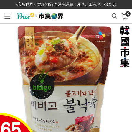
《市集世界》買滿$199 全港免運費！屋企、工商地址都 OK！
0
已加入購物車
查看