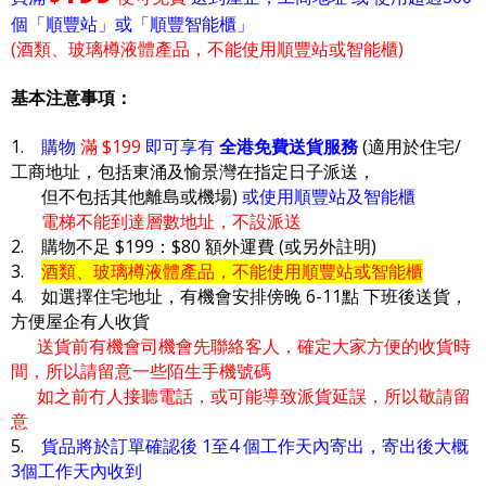
個「順豐站」或「順豐智能櫃」
(酒類、玻璃樽液體產品，不能使用順豐站或智能櫃)
基本注意事項：
1.
購物
滿 $199
即可享有
全港免費送貨服務
(適用於住宅/
工商地址，包括東涌及愉景灣在指定日子派送，
但不包括其他離島或機場)
或使用順豐站及智能櫃
電梯不能到達層數地址，不設派送
2. 購物不足 $199：$80 額外運費 (或另外註明)
3.
酒類、玻璃樽液體產品，不能使用順豐站或智能櫃
4. 如選擇住宅地址，有機會安排傍晚 6-11點 下班後送貨，
方便屋企有人收貨
送貨前有機會司機會先聯絡客人，確定大家方便的收貨時
間，所以請留意一些陌生手機號碼
如之前冇人接聽電話，或可能導致派貨延誤，所以敬請留
意
5.
貨品將於訂單確認後 1至4 個工作天內寄出，寄出後大概
3個工作天內收到