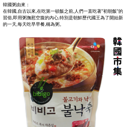
韓國粥由來：
在韓國,自古以來,在吃第一頓飯之前,人們一直吃著"初朝飯"的
習俗,即用粥撫慰空腹的內心,特別是朝鮮歷代國王為了開始新
的一天,每天吃早早餐,稱為粥。