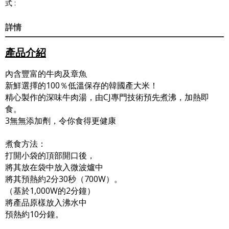
式 :
詳情
產品介紹
內含豐富的牛肉及章魚
新鮮選擇的100％低溫保存的韓國產大米！
精心製作的深味牛肉湯，由CJ專門技術預先煮沸，加熱即
食。
3無無添加劑，令你食得更健康
煮食方法：
打開小袋的頂部開口後，
將其放在袋中放入微波爐中
將其預熱約2分30秒（700W）。
（基於1,000W的2分鐘）
將產品原樣放入沸水中
預熱約10分鐘。