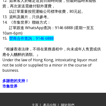
12. 如果客人於確定送貨日期時間後，但最終臨時未能收
貨，再次派送需繳付額外運費，
以訂單重量按照運輸公司標準收費，80元起。
13. 資料及圖片，只供參考。
14. 《市集世界》聯絡方式：
訂單跟進 WhatsApp查詢：9146 6888 (星期一至五
10am-6pm)
15.
營商合作查詢：9146 6888
『根據香港法律，不得在業務過程中，向未成年人售賣或供
應令人醺醉的酒類。』
Under the law of Hong Kong, intoxicating liquor must
not be sold or supplied to a minor in the course of
business.
多謝您的支持！
市集世界
主頁
|
產品分類
|
關於我們