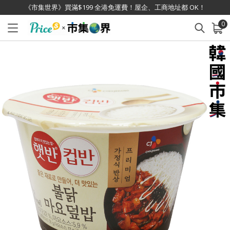
《市集世界》買滿$199 全港免運費！屋企、工商地址都 OK！
0
已加入購物車
查看