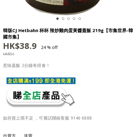
韓版CJ Hetbahn 杯杯 辣炒雞肉蛋黃醬蓋飯 219g【市集世界-韓
國市集】
HK$
38.9
24 % off
HK$
51
惹味蓋飯 2分鐘有得食！
如存貨上限不足 ，可嘗試聯絡客服 9146 6888
出貨方
送貨