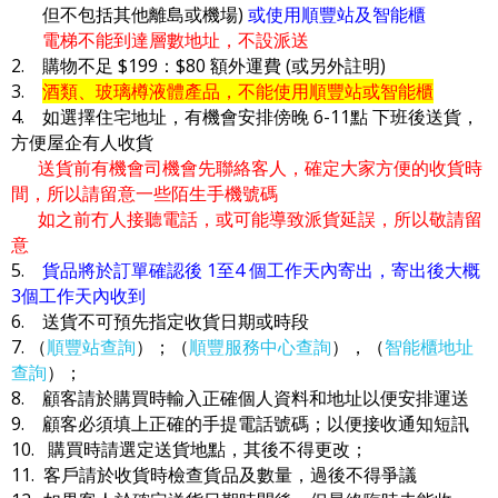
但不包括其他離島或機場)
或使用順豐站及智能櫃
電梯不能到達層數地址，不設派送
2. 購物不足 $199：$80 額外運費 (或另外註明)
3.
酒類、玻璃樽液體產品，不能使用順豐站或智能櫃
4. 如選擇住宅地址，有機會安排傍晚 6-11點 下班後送貨，
方便屋企有人收貨
送貨前有機會司機會先聯絡客人，確定大家方便的收貨時
間，所以請留意一些陌生手機號碼
如之前冇人接聽電話，或可能導致派貨延誤，所以敬請留
意
5.
貨品將於訂單確認後 1至4 個工作天內寄出，寄出後大概
3個工作天內收到
6. 送貨不可預先指定收貨日期或時段
7. （
順豐站查詢
）；（
順豐服務中心查詢
），（
智能櫃地址
查詢
）；
8. 顧客請於購買時輸入正確個人資料和地址以便安排運送
9. 顧客必須填上正確的手提電話號碼；以便接收通知短訊
10. 購買時請選定送貨地點，其後不得更改；
11. 客戶請於收貨時檢查貨品及數量，過後不得爭議