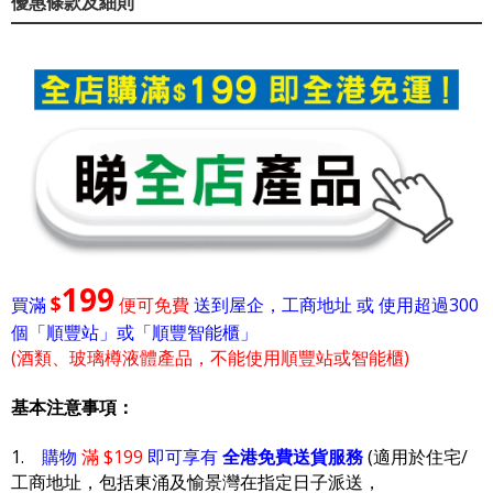
優惠條款及細則
199
$
買滿
便可免費
送到屋企，工商地址 或 使用超過300
個「順豐站」或「順豐智能櫃」
(酒類、玻璃樽液體產品，不能使用順豐站或智能櫃)
基本注意事項：
1.
購物
滿 $199
即可享有
全港免費送貨服務
(適用於住宅/
工商地址，包括東涌及愉景灣在指定日子派送，