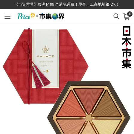
《市集世界》買滿$199 全港免運費！屋企、工商地址都 OK！
0
已加入購物車
查看