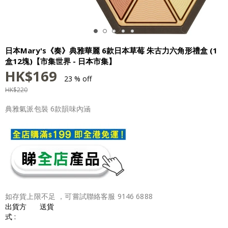
日本Mary's《奏》典雅華麗 6款日本草莓 朱古力六角形禮盒 (1
盒12塊)【市集世界 - 日本市集】
HK$
169
23 % off
HK$
220
典雅氣派包裝 6款韻味內涵
如存貨上限不足 ，可嘗試聯絡客服 9146 6888
出貨方
送貨
式 :