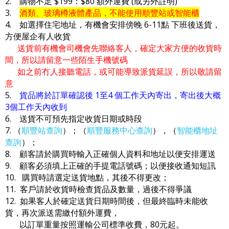
2. 購物不足 $199：$80 額外運費 (或另外註明)
3.
酒類、玻璃樽液體產品，不能使用順豐站或智能櫃
4. 如選擇住宅地址，有機會安排傍晚 6-11點 下班後送貨，
方便屋企有人收貨
送貨前有機會司機會先聯絡客人，確定大家方便的收貨時
間，所以請留意一些陌生手機號碼
如之前冇人接聽電話，或可能導致派貨延誤，所以敬請留
意
5.
貨品將於訂單確認後 1至4 個工作天內寄出，寄出後大概
3個工作天內收到
6. 送貨不可預先指定收貨日期或時段
7. （
順豐站查詢
）；（
順豐服務中心查詢
），（
智能櫃地址
查詢
）；
8. 顧客請於購買時輸入正確個人資料和地址以便安排運送
9. 顧客必須填上正確的手提電話號碼；以便接收通知短訊
10. 購買時請選定送貨地點，其後不得更改；
11. 客戶請於收貨時檢查貨品及數量，過後不得爭議
12. 如果客人於確定送貨日期時間後，但最終臨時未能收
貨，再次派送需繳付額外運費，
以訂單重量按照運輸公司標準收費，80元起。