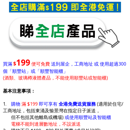
199
$
買滿
便可免費
送到屋企，工商地址 或 使用超過300
個「順豐站」或「順豐智能櫃」
(酒類、玻璃樽液體產品，不能使用順豐站或智能櫃)
基本注意事項：
1.
購物
滿 $199
即可享有
全港免費送貨服務
(適用於住宅/
工商地址，包括東涌及愉景灣在指定日子派送，
但不包括其他離島或機場)
或使用順豐站及智能櫃
電梯不能到達層數地址，不設派送