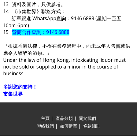
13. 資料及圖片，只供參考。
14. 《市集世界》聯絡方式：
訂單跟進 WhatsApp查詢：9146 6888 (星期一至五
10am-6pm)
15.
營商合作查詢：9146 6888
『根據香港法律，不得在業務過程中，向未成年人售賣或供
應令人醺醉的酒類。』
Under the law of Hong Kong, intoxicating liquor must
not be sold or supplied to a minor in the course of
business.
多謝您的支持！
市集世界
主頁
|
產品分類
|
關於我們
聯絡我們
|
如何購買
|
條款細則