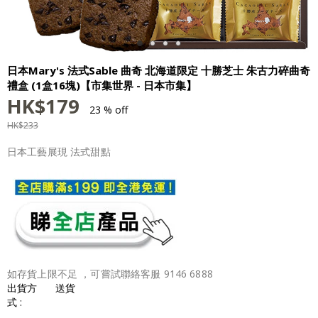
日本Mary's 法式Sable 曲奇 北海道限定 十勝芝士 朱古力碎曲奇
禮盒 (1盒16塊)【市集世界 - 日本市集】
HK$
179
23 % off
HK$
233
日本工藝展現 法式甜點
如存貨上限不足 ，可嘗試聯絡客服 9146 6888
出貨方
送貨
式 :