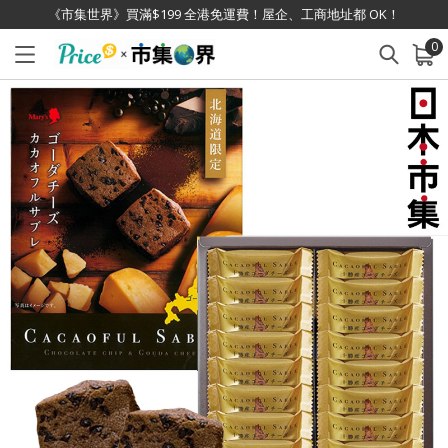
《市集世界》買滿$199 全港免運費！屋企、工商地址都 OK！
0
已加入購物車
查看