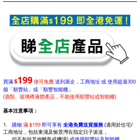
199
$
買滿
便可免費
送到屋企，工商地址 或 使用超過300
個「順豐站」或「順豐智能櫃」
(酒類、玻璃樽液體產品，不能使用順豐站或智能櫃)
基本注意事項：
1.
購物
滿 $199
即可享有
全港免費送貨服務
(適用於住宅/
工商地址，包括東涌及愉景灣在指定日子派送，
但不包括其他離島或機場)
或使用順豐站及智能櫃