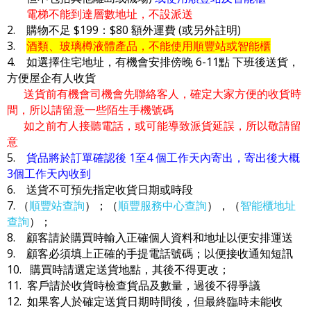
電梯不能到達層數地址，不設派送
2. 購物不足 $199：$80 額外運費 (或另外註明)
3.
酒類、玻璃樽液體產品，不能使用順豐站或智能櫃
4. 如選擇住宅地址，有機會安排傍晚 6-11點 下班後送貨，
方便屋企有人收貨
送貨前有機會司機會先聯絡客人，確定大家方便的收貨時
間，所以請留意一些陌生手機號碼
如之前冇人接聽電話，或可能導致派貨延誤，所以敬請留
意
5.
貨品將於訂單確認後 1至4 個工作天內寄出，寄出後大概
3個工作天內收到
6. 送貨不可預先指定收貨日期或時段
7. （
順豐站查詢
）；（
順豐服務中心查詢
），（
智能櫃地址
查詢
）；
8. 顧客請於購買時輸入正確個人資料和地址以便安排運送
9. 顧客必須填上正確的手提電話號碼；以便接收通知短訊
10. 購買時請選定送貨地點，其後不得更改；
11. 客戶請於收貨時檢查貨品及數量，過後不得爭議
12. 如果客人於確定送貨日期時間後，但最終臨時未能收