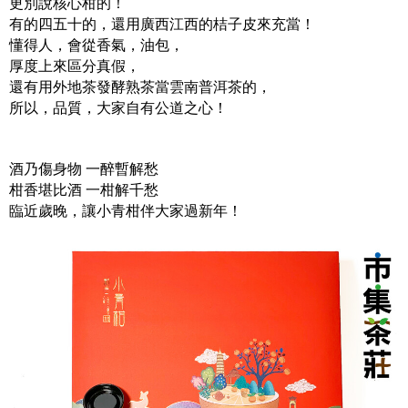
更別說核心柑的！
有的四五十的，還用廣西江西的桔子皮來充當！
懂得人，會從香氣，油包，
厚度上來區分真假，
還有用外地茶發酵熟茶當雲南普洱茶的，
所以，品質，大家自有公道之心！
酒乃傷身物 一醉暫解愁
柑香堪比酒 一柑解千愁
臨近歲晚，讓小青柑伴大家過新年！