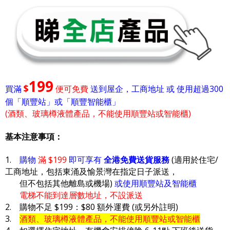
199
$
買滿
便可免費
送到屋企，工商地址 或 使用超過300
個「順豐站」或「順豐智能櫃」
(酒類、玻璃樽液體產品，不能使用順豐站或智能櫃)
基本注意事項：
1.
購物
滿 $199
即可享有
全港免費送貨服務
(適用於住宅/
工商地址，包括東涌及愉景灣在指定日子派送，
但不包括其他離島或機場)
或使用順豐站及智能櫃
電梯不能到達層數地址，不設派送
2. 購物不足 $199：$80 額外運費 (或另外註明)
3.
酒類、玻璃樽液體產品，不能使用順豐站或智能櫃