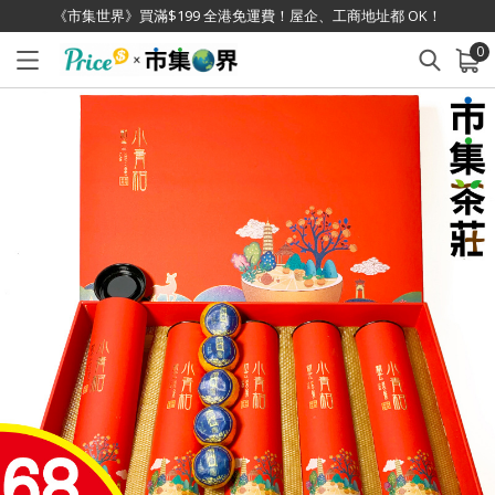
《市集世界》買滿$199 全港免運費！屋企、工商地址都 OK！
0
已加入購物車
查看