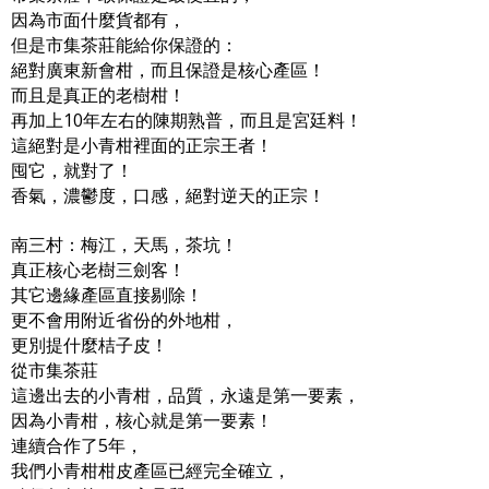
因為市面什麼貨都有，
但是市集茶莊能給你保證的：
絕對廣東新會柑，而且保證是核心產區！
而且是真正的老樹柑！
再加上10年左右的陳期熟普，而且是宮廷料！
這絕對是小青柑裡面的正宗王者！
囤它，就對了！
香氣，濃鬱度，口感，絕對逆天的正宗！
南三村：梅江，天馬，茶坑！
真正核心老樹三劍客！
其它邊緣產區直接剔除！
更不會用附近省份的外地柑，
更別提什麼桔子皮！
從市集茶莊
這邊出去的小青柑，品質，永遠是第一要素，
因為小青柑，核心就是第一要素！
連續合作了5年，
我們小青柑柑皮產區已經完全確立，