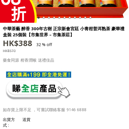
中華茶藝 醉香 300年古樹 正宗新會宮廷 小青柑普洱熟茶 豪華禮
盒裝 25個裝【市集世界 – 市集茶莊】
HK$
388
32 % off
HK$
570
藥食同源 柑香潤喉 送禮佳品
如存貨上限不足 ，可嘗試聯絡客服 9146 6888
出貨方
送貨
式 :