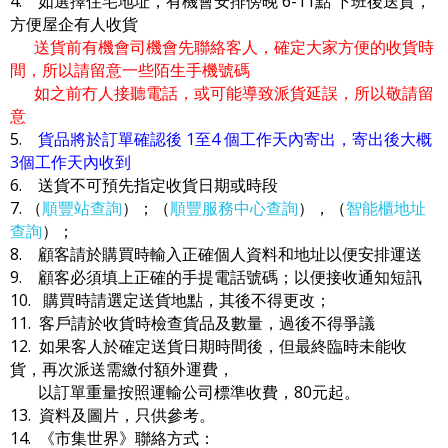
4. 如選擇住宅地址，有機會安排傍晚 6-11點 下班後送貨，
方便屋企有人收貨
送貨前有機會司機會先聯絡客人，確定大家方便的收貨時
間，所以請留意一些陌生手機號碼
如之前冇人接聽電話，或可能導致派貨延誤，所以敬請留
意
5.
貨品將於訂單確認後 1至4 個工作天內寄出，寄出後大概
3個工作天內收到
6. 送貨不可預先指定收貨日期或時段
7. （
順豐站查詢
）；（
順豐服務中心查詢
），（
智能櫃地址
查詢
）；
8. 顧客請於購買時輸入正確個人資料和地址以便安排運送
9. 顧客必須填上正確的手提電話號碼；以便接收通知短訊
10. 購買時請選定送貨地點，其後不得更改；
11. 客戶請於收貨時檢查貨品及數量，過後不得爭議
12. 如果客人於確定送貨日期時間後，但最終臨時未能收
貨，再次派送需繳付額外運費，
以訂單重量按照運輸公司標準收費，80元起。
13. 資料及圖片，只供參考。
14. 《市集世界》聯絡方式：