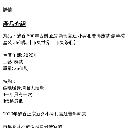
詳情
產品介紹
茶品：醉香 300年古樹 正宗新會宮廷 小青柑普洱熟茶 豪華禮
盒裝 25個裝【市集世界 – 市集茶莊】
生產年期: 2020年
工藝: 熟茶
重量: 25個裝
特點：
歲晚暖身潤喉大推廣
‼️一年只有一次
‼️價格最低
2020年醉香正宗新會小青柑宮廷普洱熟茶
市集茶莊不敢保證是最便宜的，