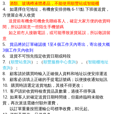
3.
酒類、玻璃樽液體產品，不能使用順豐站或智能櫃
4. 如選擇住宅地址，有機會安排傍晚 6-11點 下班後送貨，
方便屋企有人收貨
送貨前有機會司機會先聯絡客人，確定大家方便的收貨時
間，所以請留意一些陌生手機號碼
如之前冇人接聽電話，或可能導致派貨延誤，所以敬請留
意
5.
貨品將於訂單確認後 1至4 個工作天內寄出，寄出後大概
3個工作天內收到
6. 送貨不可預先指定收貨日期或時段
7. （
順豐站查詢
）；（
順豐服務中心查詢
），（
智能櫃地址
查詢
）；
8. 顧客請於購買時輸入正確個人資料和地址以便安排運送
9. 顧客必須填上正確的手提電話號碼；以便接收通知短訊
10. 購買時請選定送貨地點，其後不得更改；
11. 客戶請於收貨時檢查貨品及數量，過後不得爭議
12. 如果客人於確定送貨日期時間後，但最終臨時未能收
貨，再次派送需繳付額外運費，
以訂單重量按照運輸公司標準收費，80元起。