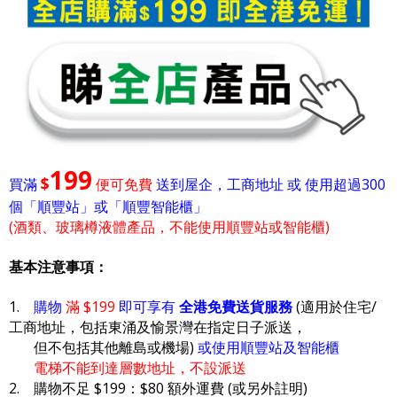
199
$
買滿
便可免費
送到屋企，工商地址 或 使用超過300
個「順豐站」或「順豐智能櫃」
(酒類、玻璃樽液體產品，不能使用順豐站或智能櫃)
基本注意事項：
1.
購物
滿 $199
即可享有
全港免費送貨服務
(適用於住宅/
工商地址，包括東涌及愉景灣在指定日子派送，
但不包括其他離島或機場)
或使用順豐站及智能櫃
電梯不能到達層數地址，不設派送
2. 購物不足 $199：$80 額外運費 (或另外註明)