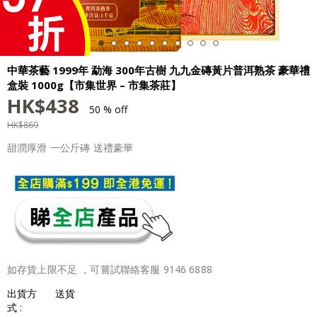
中華茶藝 1999年 勐海 300年古樹 九九金磚黃片普洱熟茶 豪華禮
盒裝 1000g【市集世界 – 市集茶莊】
HK$
438
50 % off
HK$
869
甜潤厚滑 一公斤磚 送禮豪華
如存貨上限不足 ，可嘗試聯絡客服 9146 6888
出貨方
送貨
式 :