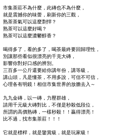
市集茶莊不為什麼，此磚也不為什麼，
就是震撼你的味蕾，刷新你的三觀，
熟茶茶氣可以這麼剽悍？
熟茶可以這麼好喝？
熟茶可以這麼濃鬱醇香？
喝得多了，看的多了，喝茶最終要回歸理性，
別讓那些看似很漂亮的千克大磚，
影響你對好口感的辨別。
三百多一公斤還要給你講年份，講等級，
講山頭，凡是懂茶，不用多說，可信不可信，
心理各有明鏡！相信市集世界的放膽去入～
九九金磚，以一磚，力壓群雄，
請用千元級大磚對比，不僅是秒殺低段位，
所謂的高價熟磚，一樣秒殺！！贏得漂亮！
比不過，找市集茶莊！！！
它就是標桿，就是鑒賞級，就是玩家級！