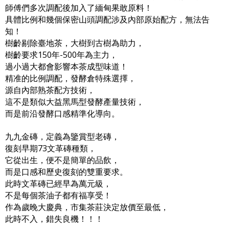
師傅們多次調配後加入了緬甸果敢原料！
具體比例和幾個保密山頭調配涉及內部原始配方，無法告
知！
樹齡剔除臺地茶，大樹到古樹為助力，
樹齡要求150年-500年為主力，
過小過大都會影響本茶成型味道！
精准的比例調配，發酵倉特殊選擇，
源自內部熟茶配方技術，
這不是類似大益黑馬型發酵產量技術，
而是前沿發酵口感精準化導向。
九九金磚，定義為鑒賞型老磚，
復刻早期73文革磚種類，
它從出生，便不是簡單的品飲，
而是口感和歷史復刻的雙重要求。
此時文革磚已經早為萬元級，
不是每個茶油子都有福享受！
作為歲晚大慶典，市集茶莊決定放價至最低，
此時不入，錯失良機！！！