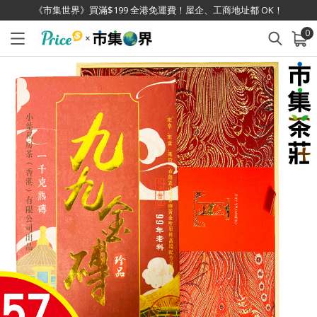
《市集世界》買滿$199 全港免運費！屋企、工商地址都 OK！
0
已加入購物車
查看