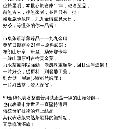
位於昆明，本批存於倉庫12年，乾倉至品，
前無古人，後無來者，並且只有一批！
臨近歲晚放閃，九九金磚重見天日，
好茶，等懂茶的你來品嘗！
市集茶莊珍藏臻品——九九金磚
發酵日期距今21年～原料嚴選：
布朗山班章、班盆、勐宋那卡等
一線山頭原料古樹黃金葉，
力求茶氣剛猛強勁，湯感厚重順滑，回甘生津濃鬱！
一片好茶，從原料，到發酵工藝，
到倉儲，層層步驟必然嚴謹！
一片好熟茶，發人深省～
99金磚代表著整個普洱茶產區一線的山頭發酵～
也代表著市集世界一直堅持選用
傳統發酵技術的無上結晶。
其代表著版納熟茶發酵的顫抖點，
直擊魂魄深處！