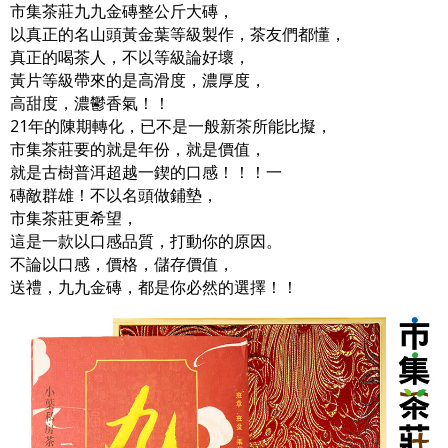
市集茶莊九九金磚整公斤大磚，
以真正的名山頭黃金葉等級製作，茶友們都懂，
真正的喝茶人，不以等級論好壞，
黃片等級帶來的是高滑度，濃厚度，
高甜度，濃鬱香氣！！
21年的陳期轉化，已不是一般新茶所能比擬，
市集茶莊要的就是年份，就是價值，
就是古樹普洱超越一鍥的口感！！！一
磚敵群雄！不以名頭做鋪墊，
市集茶莊更希望，
這是一款以口感品質，打動你的原因。
不論以口感，價格，儲存價值，
送禮，九九金磚，都是你必然的選擇！！