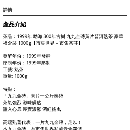
詳情
產品介紹
茶品：1999年 勐海 300年古樹 九九金磚黃片普洱熟茶 豪華
禮盒裝 1000g【市集世界 – 市集茶莊】
發酵年份：1999年發酵
壓制年份：1999年壓制
工藝: 熟茶
重量: 1000g
特點：
「九九金磚」黃片一公斤熟磚
茶氣強烈 滋味釅然
甜入心扉 厚實濃鬱 酒紅搖曳
高端熟普代表，一片九九金磚，足以！
本九九金磚，為市集世界私藏老倉存儲，