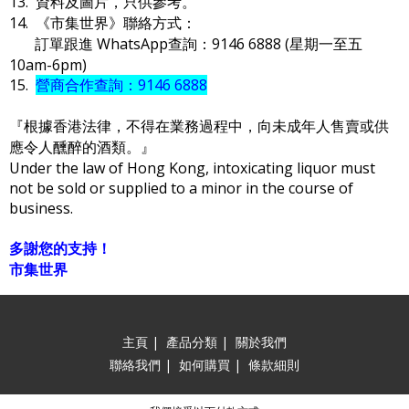
13. 資料及圖片，只供參考。
14. 《市集世界》聯絡方式：
訂單跟進 WhatsApp查詢：9146 6888 (星期一至五
10am-6pm)
15.
營商合作查詢：9146 6888
『根據香港法律，不得在業務過程中，向未成年人售賣或供
應令人醺醉的酒類。』
Under the law of Hong Kong, intoxicating liquor must
not be sold or supplied to a minor in the course of
business.
多謝您的支持！
市集世界
主頁
|
產品分類
|
關於我們
聯絡我們
|
如何購買
|
條款細則