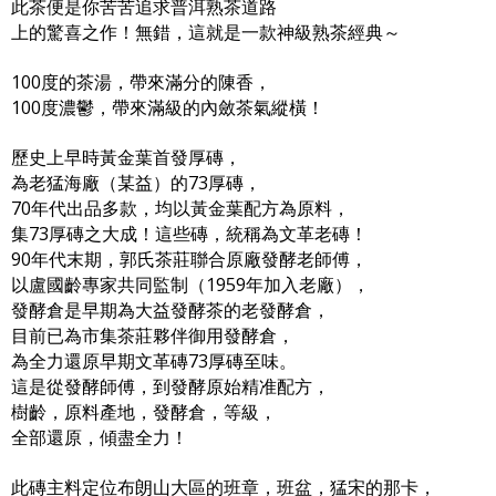
此茶便是你苦苦追求普洱熟茶道路
上的驚喜之作！無錯，這就是一款神級熟茶經典～
100度的茶湯，帶來滿分的陳香，
100度濃鬱，帶來滿級的內斂茶氣縱橫！
歷史上早時黃金葉首發厚磚，
為老猛海廠（某益）的73厚磚，
70年代出品多款，均以黃金葉配方為原料，
集73厚磚之大成！這些磚，統稱為文革老磚！
90年代末期，郭氏茶莊聯合原廠發酵老師傅，
以盧國齡專家共同監制（1959年加入老廠），
發酵倉是早期為大益發酵茶的老發酵倉，
目前已為市集茶莊夥伴御用發酵倉，
為全力還原早期文革磚73厚磚至味。
這是從發酵師傅，到發酵原始精准配方，
樹齡，原料產地，發酵倉，等級，
全部還原，傾盡全力！
此磚主料定位布朗山大區的班章，班盆，猛宋的那卡，