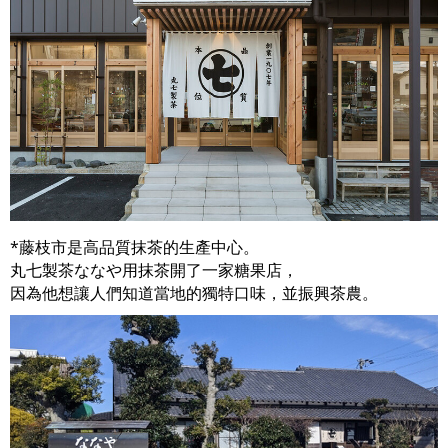
*藤枝市是高品質抹茶的生產中心。
丸七製茶ななや用抹茶開了一家糖果店，
因為他想讓人們知道當地的獨特口味，並振興茶農。