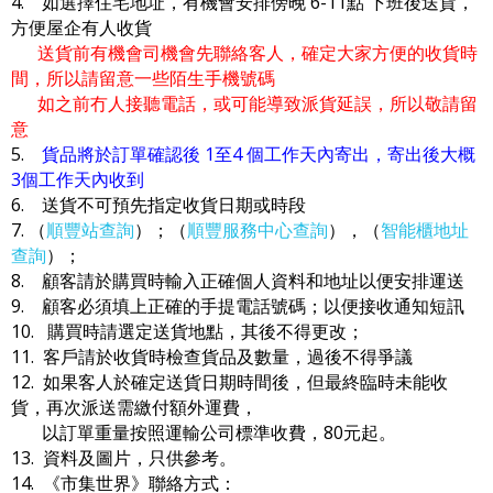
4. 如選擇住宅地址，有機會安排傍晚 6-11點 下班後送貨，
方便屋企有人收貨
送貨前有機會司機會先聯絡客人，確定大家方便的收貨時
間，所以請留意一些陌生手機號碼
如之前冇人接聽電話，或可能導致派貨延誤，所以敬請留
意
5.
貨品將於訂單確認後 1至4 個工作天內寄出，寄出後大概
3個工作天內收到
6. 送貨不可預先指定收貨日期或時段
7. （
順豐站查詢
）；（
順豐服務中心查詢
），（
智能櫃地址
查詢
）；
8. 顧客請於購買時輸入正確個人資料和地址以便安排運送
9. 顧客必須填上正確的手提電話號碼；以便接收通知短訊
10. 購買時請選定送貨地點，其後不得更改；
11. 客戶請於收貨時檢查貨品及數量，過後不得爭議
12. 如果客人於確定送貨日期時間後，但最終臨時未能收
貨，再次派送需繳付額外運費，
以訂單重量按照運輸公司標準收費，80元起。
13. 資料及圖片，只供參考。
14. 《市集世界》聯絡方式：