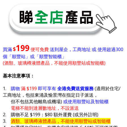
199
$
買滿
便可免費
送到屋企，工商地址 或 使用超過300
個「順豐站」或「順豐智能櫃」
(酒類、玻璃樽液體產品，不能使用順豐站或智能櫃)
基本注意事項：
1.
購物
滿 $199
即可享有
全港免費送貨服務
(適用於住宅/
工商地址，包括東涌及愉景灣在指定日子派送，
但不包括其他離島或機場)
或使用順豐站及智能櫃
電梯不能到達層數地址，不設派送
2. 購物不足 $199：$80 額外運費 (或另外註明)
3.
酒類、玻璃樽液體產品，不能使用順豐站或智能櫃