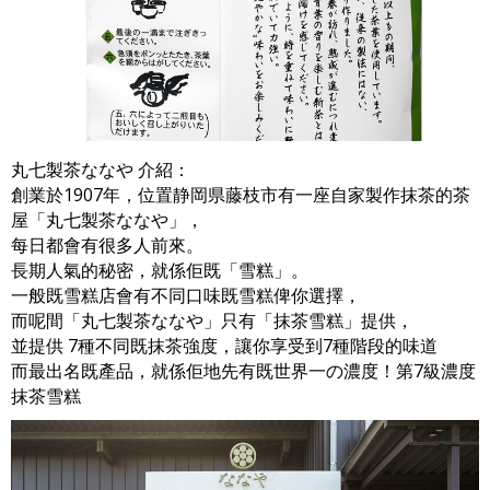
丸七製茶ななや 介紹：
創業於1907年，位置静岡県藤枝市有一座自家製作抹茶的茶
屋「丸七製茶ななや」，
每日都會有很多人前來。
長期人氣的秘密，就係佢既「雪糕」。
一般既雪糕店會有不同口味既雪糕俾你選擇，
而呢間「丸七製茶ななや」只有「抹茶雪糕」提供，
並提供 7種不同既抹茶強度，讓你享受到7種階段的味道
而最出名既產品，就係佢地先有既世界一の濃度！第7級濃度
抹茶雪糕