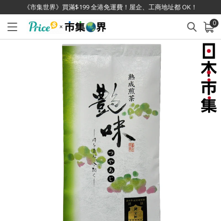
《市集世界》買滿$199 全港免運費！屋企、工商地址都 OK！
0
已加入購物車
查看