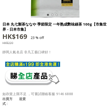
日本 丸七製茶ななや 季節限定 一年熟成艷味綠茶 100g【市集世
界 - 日本市集】
HK$
169
23 % off
HK$
220
靜岡人氣名店 非凡工藝口碑好！
如存貨上限不足 ，可嘗試聯絡客服 9146 6888
出貨方
送貨
式 :