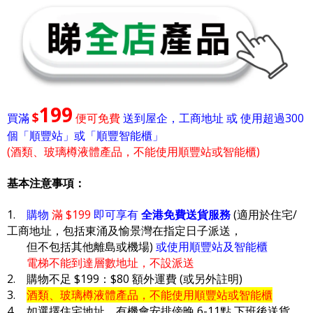
199
$
買滿
便可免費
送到屋企，工商地址 或 使用超過300
個「順豐站」或「順豐智能櫃」
(酒類、玻璃樽液體產品，不能使用順豐站或智能櫃)
基本注意事項：
1.
購物
滿 $199
即可享有
全港免費送貨服務
(適用於住宅/
工商地址，包括東涌及愉景灣在指定日子派送，
但不包括其他離島或機場)
或使用順豐站及智能櫃
電梯不能到達層數地址，不設派送
2. 購物不足 $199：$80 額外運費 (或另外註明)
3.
酒類、玻璃樽液體產品，不能使用順豐站或智能櫃
4. 如選擇住宅地址，有機會安排傍晚 6-11點 下班後送貨，