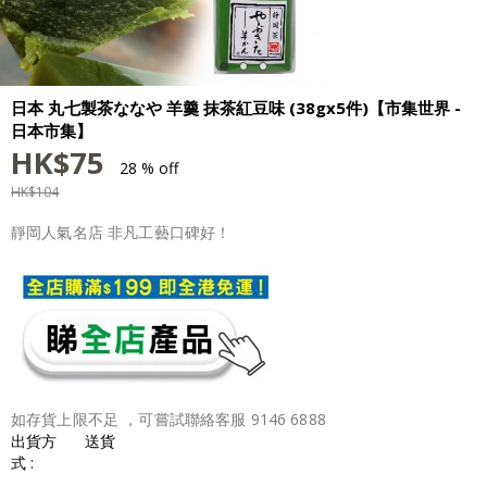
日本 丸七製茶ななや 羊羹 抹茶紅豆味 (38gx5件)【市集世界 -
日本市集】
HK$
75
28 % off
HK$
104
靜岡人氣名店 非凡工藝口碑好！
如存貨上限不足 ，可嘗試聯絡客服 9146 6888
出貨方
送貨
式 :