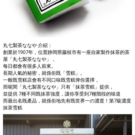
丸七製茶ななや 介紹：
創業於1907年，位置静岡県藤枝市有一座自家製作抹茶的茶
屋「丸七製茶ななや」，
每日都會有很多人前來。
長期人氣的秘密，就係佢既「雪糕」。
一般既雪糕店會有不同口味既雪糕俾你選擇，
而呢間「丸七製茶ななや」只有「抹茶雪糕」提供，
並提供 7種不同既抹茶強度，讓你享受到7種階段的味道
而最出名既產品，就係佢地先有既世界一の濃度！第7級濃度
抹茶雪糕