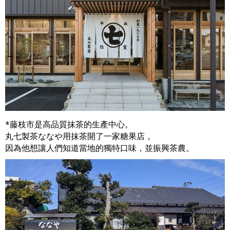
*藤枝市是高品質抹茶的生產中心。
丸七製茶ななや用抹茶開了一家糖果店，
因為他想讓人們知道當地的獨特口味，並振興茶農。