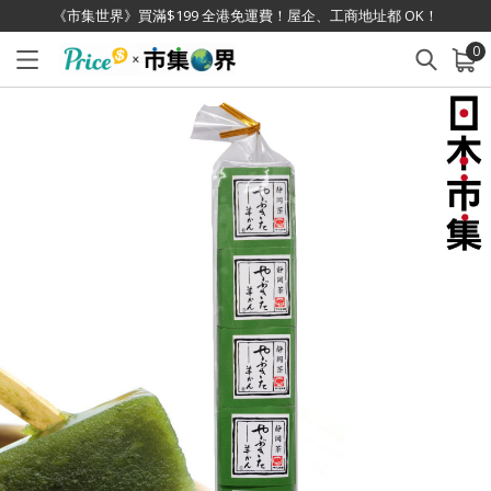
《市集世界》買滿$199 全港免運費！屋企、工商地址都 OK！
0
已加入購物車
查看