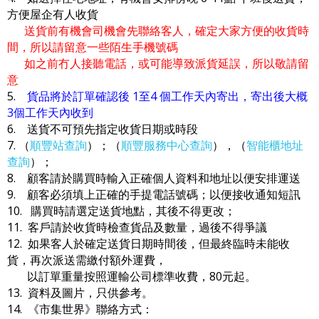
方便屋企有人收貨
送貨前有機會司機會先聯絡客人，確定大家方便的收貨時
間，所以請留意一些陌生手機號碼
如之前冇人接聽電話，或可能導致派貨延誤，所以敬請留
意
5.
貨品將於訂單確認後 1至4 個工作天內寄出，寄出後大概
3個工作天內收到
6. 送貨不可預先指定收貨日期或時段
7. （
順豐站查詢
）；（
順豐服務中心查詢
），（
智能櫃地址
查詢
）；
8. 顧客請於購買時輸入正確個人資料和地址以便安排運送
9. 顧客必須填上正確的手提電話號碼；以便接收通知短訊
10. 購買時請選定送貨地點，其後不得更改；
11. 客戶請於收貨時檢查貨品及數量，過後不得爭議
12. 如果客人於確定送貨日期時間後，但最終臨時未能收
貨，再次派送需繳付額外運費，
以訂單重量按照運輸公司標準收費，80元起。
13. 資料及圖片，只供參考。
14. 《市集世界》聯絡方式：