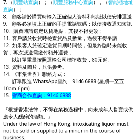
7. （
順豐站查詢
）；（
順豐服務中心查詢
），（
智能櫃地址
查詢
）；
8. 顧客請於購買時輸入正確個人資料和地址以便安排運送
9. 顧客必須填上正確的手提電話號碼；以便接收通知短訊
10. 購買時請選定送貨地點，其後不得更改；
11. 客戶請於收貨時檢查貨品及數量，過後不得爭議
12. 如果客人於確定送貨日期時間後，但最終臨時未能收
貨，再次派送需繳付額外運費，
以訂單重量按照運輸公司標準收費，80元起。
13. 資料及圖片，只供參考。
14. 《市集世界》聯絡方式：
訂單跟進 WhatsApp查詢：9146 6888 (星期一至五
10am-6pm)
15.
營商合作查詢：9146 6888
『根據香港法律，不得在業務過程中，向未成年人售賣或供
應令人醺醉的酒類。』
Under the law of Hong Kong, intoxicating liquor must
not be sold or supplied to a minor in the course of
business.