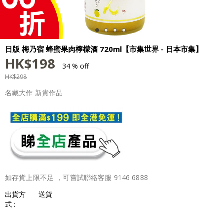
日版 梅乃宿 蜂蜜果肉檸檬酒 720ml【市集世界 - 日本市集】
HK$
198
34 % off
HK$
298
名藏大作 新貴作品
如存貨上限不足 ，可嘗試聯絡客服 9146 6888
出貨方
送貨
式 :