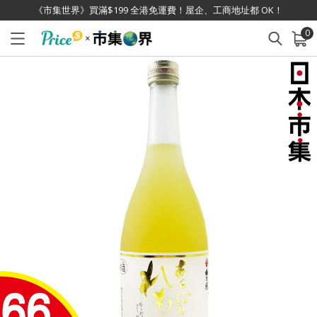
《市集世界》買滿$199 全港免運費！屋企、工商地址都 OK！
0
已加入購物車
查看