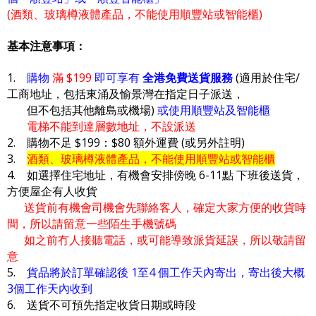
(酒類、玻璃樽液體產品，不能使用順豐站或智能櫃)
基本注意事項：
1.
購物
滿 $199
即可享有
全港免費送貨服務
(適用於住宅/
工商地址，包括東涌及愉景灣在指定日子派送，
但不包括其他離島或機場)
或使用順豐站及智能櫃
電梯不能到達層數地址，不設派送
2. 購物不足 $199：$80 額外運費 (或另外註明)
3.
酒類、玻璃樽液體產品，不能使用順豐站或智能櫃
4. 如選擇住宅地址，有機會安排傍晚 6-11點 下班後送貨，
方便屋企有人收貨
送貨前有機會司機會先聯絡客人，確定大家方便的收貨時
間，所以請留意一些陌生手機號碼
如之前冇人接聽電話，或可能導致派貨延誤，所以敬請留
意
5.
貨品將於訂單確認後 1至4 個工作天內寄出，寄出後大概
3個工作天內收到
6. 送貨不可預先指定收貨日期或時段