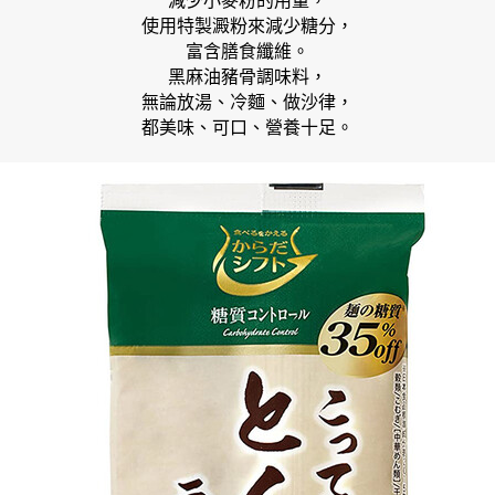
減少小麥粉的用量，
使用特製澱粉來減少糖分，
富含膳食纖維。
黑麻油豬骨調味料，
無論放湯、冷麵、做沙律，
都美味、可口、營養十足。