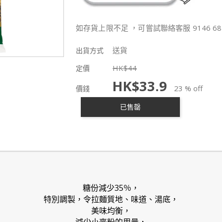
如存貨上限不足 ，可嘗試聯絡客服 9146 68
送貨
出貨方式
HK$
44
定價
HK$
33.9
23 % off
價錢
已售罄
糖份減少35％，
特別調製，令拉麵質地、味道、湯底，
美味均衡，