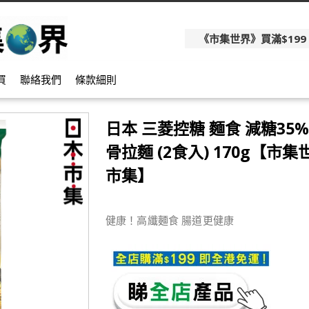
《市集世界》買滿$199
買
聯絡我們
條款細則
日本 三菱控糖 麵食 減糖35
骨拉麵 (2食入) 170g【市集世
市集】
健康！高纖麵食 腸道更健康