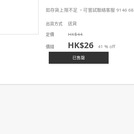
如存貨上限不足 ，可嘗試聯絡客服 9146 68
送貨
出貨方式
HK$
44
定價
HK$
26
41 % off
價錢
已售罄