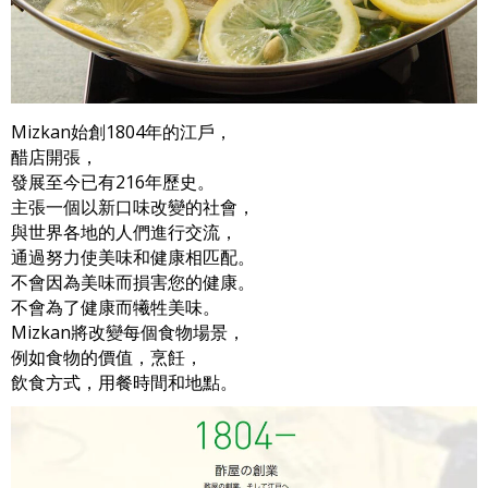
Mizkan始創1804年的江戶，
醋店開張，
發展至今已有216年歷史。
主張一個以新口味改變的社會，
與世界各地的人們進行交流，
通過努力使美味和健康相匹配。
不會因為美味而損害您的健康。
不會為了健康而犧牲美味。
Mizkan將改變每個食物場景，
例如食物的價值，烹飪，
飲食方式，用餐時間和地點。