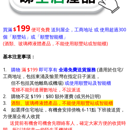
199
$
買滿
便可免費
送到屋企，工商地址 或 使用超過300
個「順豐站」或「順豐智能櫃」
(酒類、玻璃樽液體產品，不能使用順豐站或智能櫃)
基本注意事項：
1.
購物
滿 $199
即可享有
全港免費送貨服務
(適用於住宅/
工商地址，包括東涌及愉景灣在指定日子派送，
但不包括其他離島或機場)
或使用順豐站及智能櫃
電梯不能到達層數地址，不設派送
2. 購物不足 $199：$80 額外運費 (或另外註明)
3.
酒類、玻璃樽液體產品，不能使用順豐站或智能櫃
4. 如選擇住宅地址，有機會安排傍晚 6-11點 下班後送貨，
方便屋企有人收貨
送貨前有機會司機會先聯絡客人，確定大家方便的收貨時
間，所以請留意一些陌生手機號碼