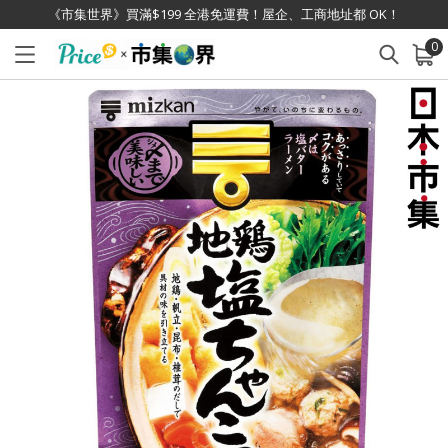
《市集世界》買滿$199 全港免運費！屋企、工商地址都 OK！
0
已加入購物車
查看