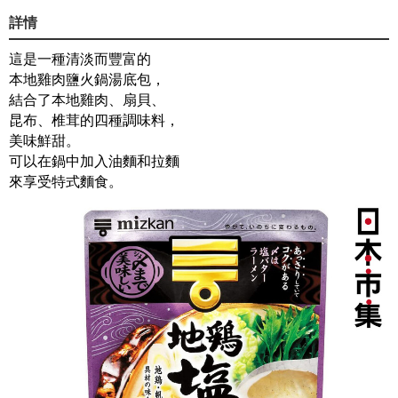
詳情
這是一種清淡而豐富的
本地雞肉鹽火鍋湯底包，
結合了本地雞肉、扇貝、
昆布、椎茸的四種調味料，
美味鮮甜。
可以在鍋中加入油麵和拉麵
來享受特式麵食。