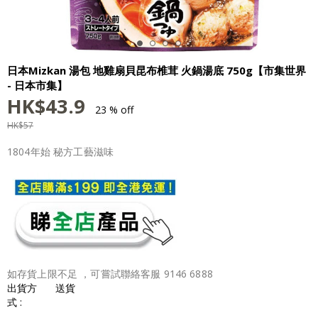
日本Mizkan 湯包 地雞扇貝昆布椎茸 火鍋湯底 750g【市集世界
- 日本市集】
HK$
43.9
23 % off
HK$
57
1804年始 秘方工藝滋味
如存貨上限不足 ，可嘗試聯絡客服 9146 6888
出貨方
送貨
式 :