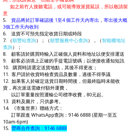
如之前冇人接聽電話，或可能導致派貨延誤，所以敬請留
意
5.
貨品將於訂單確認後 1至4 個工作天內寄出，寄出後大概
3個工作天內收到
6. 送貨不可預先指定收貨日期或時段
7. （
順豐站查詢
）；（
順豐服務中心查詢
），（
智能櫃地址
查詢
）；
8. 顧客請於購買時輸入正確個人資料和地址以便安排運送
9. 顧客必須填上正確的手提電話號碼；以便接收通知短訊
10. 購買時請選定送貨地點，其後不得更改；
11. 客戶請於收貨時檢查貨品及數量，過後不得爭議
12. 如果客人於確定送貨日期時間後，但最終臨時未能收
貨，再次派送需繳付額外運費，
以訂單重量按照運輸公司標準收費，80元起。
13. 資料及圖片，只供參考。
14. 《市集世界》聯絡方式：
訂單跟進 WhatsApp查詢：9146 6888 (星期一至五
10am-6pm)
15.
營商合作查詢：9146 6888