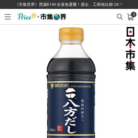
《市集世界》買滿$199 全港免運費！屋企、工商地址都 OK！
0
已加入購物車
查看