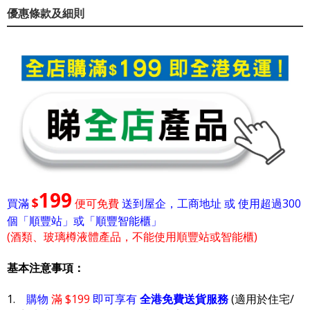
優惠條款及細則
199
$
買滿
便可免費
送到屋企，工商地址 或 使用超過300
個「順豐站」或「順豐智能櫃」
(酒類、玻璃樽液體產品，不能使用順豐站或智能櫃)
基本注意事項：
1.
購物
滿 $199
即可享有
全港免費送貨服務
(適用於住宅/