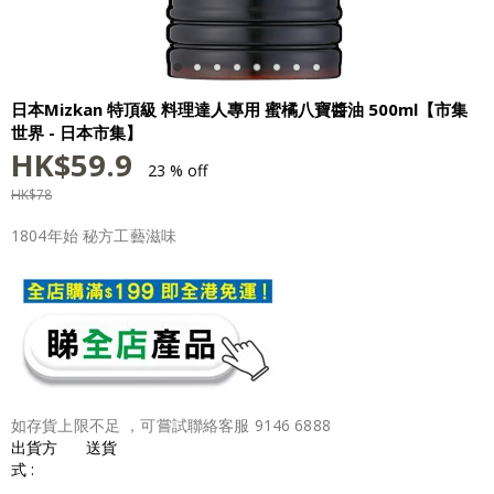
日本Mizkan 特頂級 料理達人專用 蜜橘八寶醬油 500ml【市集
世界 - 日本市集】
HK$
59.9
23 % off
HK$
78
1804年始 秘方工藝滋味
如存貨上限不足 ，可嘗試聯絡客服 9146 6888
出貨方
送貨
式 :