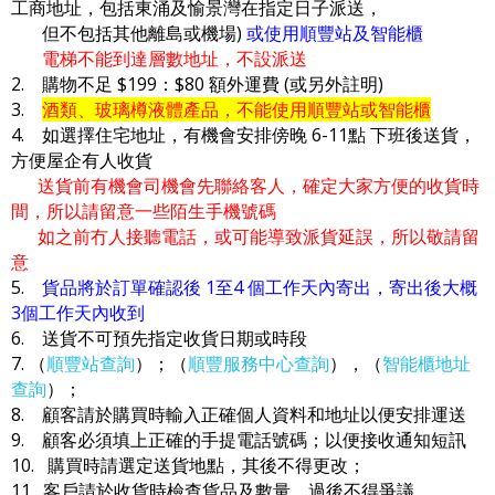
工商地址，包括東涌及愉景灣在指定日子派送，
但不包括其他離島或機場)
或使用順豐站及智能櫃
電梯不能到達層數地址，不設派送
2. 購物不足 $199：$80 額外運費 (或另外註明)
3.
酒類、玻璃樽液體產品，不能使用順豐站或智能櫃
4. 如選擇住宅地址，有機會安排傍晚 6-11點 下班後送貨，
方便屋企有人收貨
送貨前有機會司機會先聯絡客人，確定大家方便的收貨時
間，所以請留意一些陌生手機號碼
如之前冇人接聽電話，或可能導致派貨延誤，所以敬請留
意
5.
貨品將於訂單確認後 1至4 個工作天內寄出，寄出後大概
3個工作天內收到
6. 送貨不可預先指定收貨日期或時段
7. （
順豐站查詢
）；（
順豐服務中心查詢
），（
智能櫃地址
查詢
）；
8. 顧客請於購買時輸入正確個人資料和地址以便安排運送
9. 顧客必須填上正確的手提電話號碼；以便接收通知短訊
10. 購買時請選定送貨地點，其後不得更改；
11. 客戶請於收貨時檢查貨品及數量，過後不得爭議