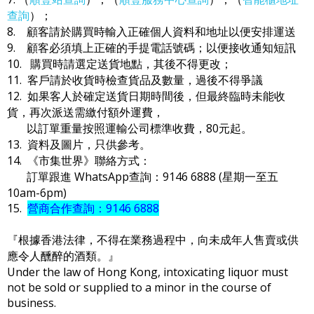
查詢
）；
8. 顧客請於購買時輸入正確個人資料和地址以便安排運送
9. 顧客必須填上正確的手提電話號碼；以便接收通知短訊
10. 購買時請選定送貨地點，其後不得更改；
11. 客戶請於收貨時檢查貨品及數量，過後不得爭議
12. 如果客人於確定送貨日期時間後，但最終臨時未能收
貨，再次派送需繳付額外運費，
以訂單重量按照運輸公司標準收費，80元起。
13. 資料及圖片，只供參考。
14. 《市集世界》聯絡方式：
訂單跟進 WhatsApp查詢：9146 6888 (星期一至五
10am-6pm)
15.
營商合作查詢：9146 6888
『根據香港法律，不得在業務過程中，向未成年人售賣或供
應令人醺醉的酒類。』
Under the law of Hong Kong, intoxicating liquor must
not be sold or supplied to a minor in the course of
business.