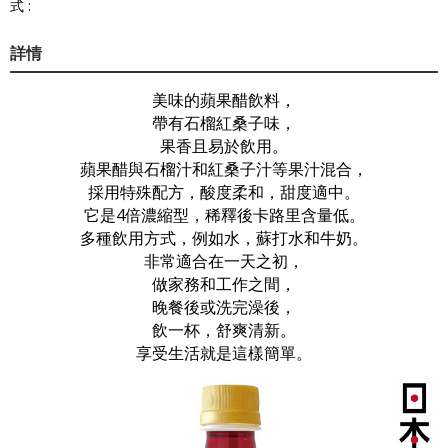
式 :
詳情
美味的蘋果醋飲料，
帶有石榴紅桑子味，
果香且易於飲用。
蘋果醋與石榴汁和紅桑子汁等果汁混合，
採用特殊配方，酸度柔和，甜度適中。
它是4倍濃縮型，稀釋後卡路里含量低。
多種飲用方式，例如水，蘇打水和牛奶。
非常適合在一天之初，
做家務和工作之間，
晚餐後或洗完澡後，
飲一杯，舒爽清新。
享受生活就是這樣簡單。