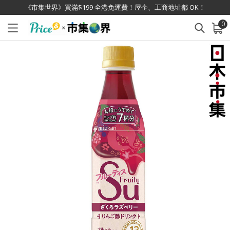
《市集世界》買滿$199 全港免運費！屋企、工商地址都 OK！
0
已加入購物車
查看