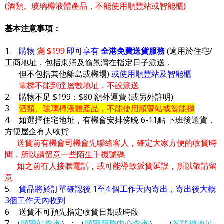
(酒類、玻璃樽液體產品，不能使用順豐站或智能櫃)
基本注意事項：
1.
購物
滿 $199
即可享有
全港免費送貨服務
(適用於住宅/
工商地址，包括東涌及愉景灣在指定日子派送，
但不包括其他離島或機場)
或使用順豐站及智能櫃
電梯不能到達層數地址，不設派送
2. 購物不足 $199：$80 額外運費 (或另外註明)
3.
酒類、玻璃樽液體產品，不能使用順豐站或智能櫃
4. 如選擇住宅地址，有機會安排傍晚 6-11點 下班後送貨，
方便屋企有人收貨
送貨前有機會司機會先聯絡客人，確定大家方便的收貨時
間，所以請留意一些陌生手機號碼
如之前冇人接聽電話，或可能導致派貨延誤，所以敬請留
意
5.
貨品將於訂單確認後 1至4 個工作天內寄出，寄出後大概
3個工作天內收到
6. 送貨不可預先指定收貨日期或時段
7. （
順豐站查詢
）；（
順豐服務中心查詢
），（
智能櫃地址