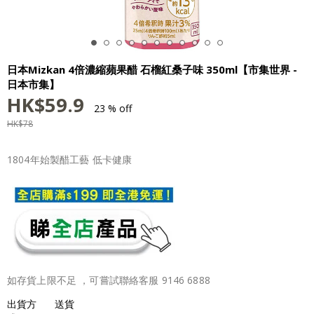
日本Mizkan 4倍濃縮蘋果醋 石榴紅桑子味 350ml【市集世界 -
日本市集】
HK$
59.9
23 % off
HK$
78
1804年始製醋工藝 低卡健康
如存貨上限不足 ，可嘗試聯絡客服 9146 6888
出貨方
送貨