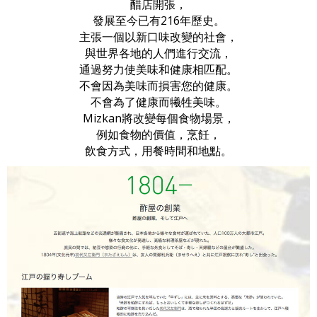
醋店開張，
發展至今已有216年歷史。
主張一個以新口味改變的社會，
與世界各地的人們進行交流，
通過努力使美味和健康相匹配。
不會因為美味而損害您的健康。
不會為了健康而犧牲美味。
Mizkan將改變每個食物場景，
例如食物的價值，烹飪，
飲食方式，用餐時間和地點。