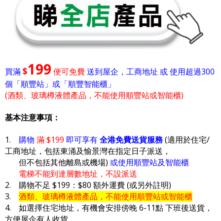
199
$
買滿
便可免費
送到屋企，工商地址 或 使用超過300
個「順豐站」或「順豐智能櫃」
(酒類、玻璃樽液體產品，不能使用順豐站或智能櫃)
基本注意事項：
1.
購物
滿 $199
即可享有
全港免費送貨服務
(適用於住宅/
工商地址，包括東涌及愉景灣在指定日子派送，
但不包括其他離島或機場)
或使用順豐站及智能櫃
電梯不能到達層數地址，不設派送
2. 購物不足 $199：$80 額外運費 (或另外註明)
3.
酒類、玻璃樽液體產品，不能使用順豐站或智能櫃
4. 如選擇住宅地址，有機會安排傍晚 6-11點 下班後送貨，
方便屋企有人收貨