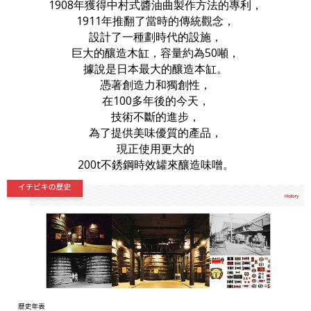
1908年獲得中村式醬油曲製作方法的專利，
1911年推翻了當時的傳統觀念，
設計了一種劃時代的設施，
巨大的釀造木缸，容量約為50噸，
據說是日本最大的釀造本缸。
憑著創造力和獨創性，
在100多年後的今天，
技術不斷的進步，
為了提供美味優質的產品，
現正使用更大的
200t不銹鋼時效罐來釀造味噌。