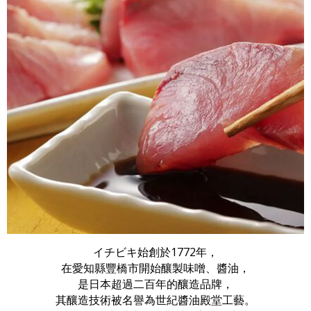
イチビキ始創於1772年，
在愛知縣豐橋市開始釀製味噌、醬油，
是日本超過二百年的釀造品牌，
其釀造技術被名譽為世紀醬油殿堂工藝。