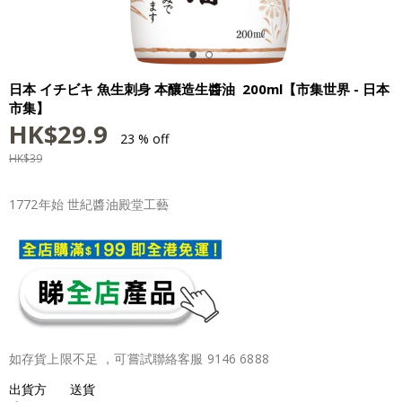
日本 イチビキ 魚生刺身 本釀造生醬油 200ml【市集世界 - 日本
市集】
HK$
29.9
23 % off
HK$
39
1772年始 世紀醬油殿堂工藝
如存貨上限不足 ，可嘗試聯絡客服 9146 6888
出貨方
送貨