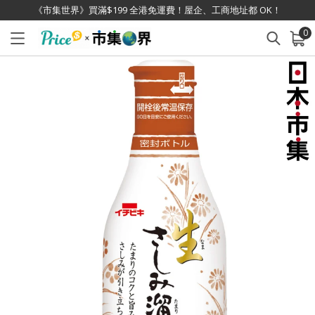
《市集世界》買滿$199 全港免運費！屋企、工商地址都 OK！
0
已加入購物車
查看