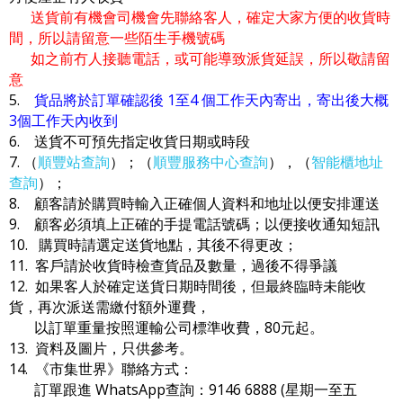
送貨前有機會司機會先聯絡客人，確定大家方便的收貨時
間，所以請留意一些陌生手機號碼
如之前冇人接聽電話，或可能導致派貨延誤，所以敬請留
意
5.
貨品將於訂單確認後 1至4 個工作天內寄出，寄出後大概
3個工作天內收到
6. 送貨不可預先指定收貨日期或時段
7. （
順豐站查詢
）；（
順豐服務中心查詢
），（
智能櫃地址
查詢
）；
8. 顧客請於購買時輸入正確個人資料和地址以便安排運送
9. 顧客必須填上正確的手提電話號碼；以便接收通知短訊
10. 購買時請選定送貨地點，其後不得更改；
11. 客戶請於收貨時檢查貨品及數量，過後不得爭議
12. 如果客人於確定送貨日期時間後，但最終臨時未能收
貨，再次派送需繳付額外運費，
以訂單重量按照運輸公司標準收費，80元起。
13. 資料及圖片，只供參考。
14. 《市集世界》聯絡方式：
訂單跟進 WhatsApp查詢：9146 6888 (星期一至五