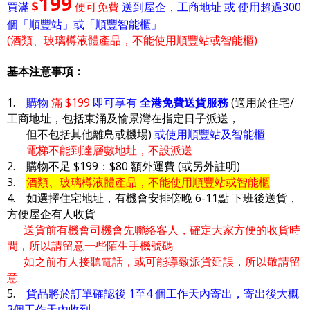
199
$
買滿
便可免費
送到屋企，工商地址 或 使用超過300
個「順豐站」或「順豐智能櫃」
(酒類、玻璃樽液體產品，不能使用順豐站或智能櫃)
基本注意事項：
1.
購物
滿 $199
即可享有
全港免費送貨服務
(適用於住宅/
工商地址，包括東涌及愉景灣在指定日子派送，
但不包括其他離島或機場)
或使用順豐站及智能櫃
電梯不能到達層數地址，不設派送
2. 購物不足 $199：$80 額外運費 (或另外註明)
3.
酒類、玻璃樽液體產品，不能使用順豐站或智能櫃
4. 如選擇住宅地址，有機會安排傍晚 6-11點 下班後送貨，
方便屋企有人收貨
送貨前有機會司機會先聯絡客人，確定大家方便的收貨時
間，所以請留意一些陌生手機號碼
如之前冇人接聽電話，或可能導致派貨延誤，所以敬請留
意
5.
貨品將於訂單確認後 1至4 個工作天內寄出，寄出後大概
3個工作天內收到