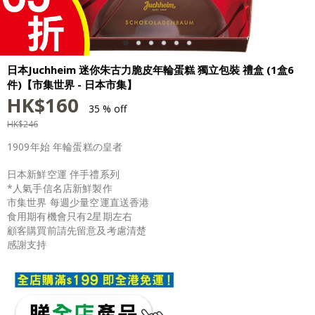
日本Juchheim 迷你朱古力脆皮年輪蛋糕 獨立包裝 禮盒 (1盒6
件)【市集世界 - 日本市集】
HK$
160
35 % off
HK$
246
1909年始 年輪蛋糕の皇者
日本新鮮空運 伴手禮系列
*人氣手信名店新鮮製作
市集世界 每週少量空運直送香港
食用期有機會只有2星期左右
顧客購買前請先留意及考慮清楚
感謝支持