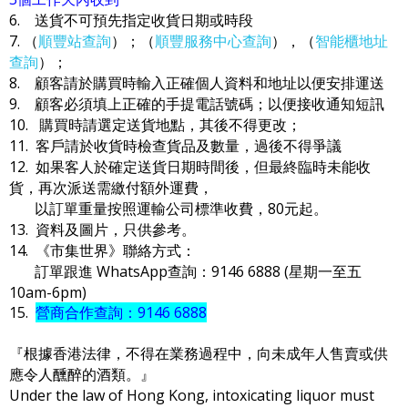
6. 送貨不可預先指定收貨日期或時段
7. （
順豐站查詢
）；（
順豐服務中心查詢
），（
智能櫃地址
查詢
）；
8. 顧客請於購買時輸入正確個人資料和地址以便安排運送
9. 顧客必須填上正確的手提電話號碼；以便接收通知短訊
10. 購買時請選定送貨地點，其後不得更改；
11. 客戶請於收貨時檢查貨品及數量，過後不得爭議
12. 如果客人於確定送貨日期時間後，但最終臨時未能收
貨，再次派送需繳付額外運費，
以訂單重量按照運輸公司標準收費，80元起。
13. 資料及圖片，只供參考。
14. 《市集世界》聯絡方式：
訂單跟進 WhatsApp查詢：9146 6888 (星期一至五
10am-6pm)
15.
營商合作查詢：9146 6888
『根據香港法律，不得在業務過程中，向未成年人售賣或供
應令人醺醉的酒類。』
Under the law of Hong Kong, intoxicating liquor must