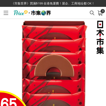
《市集世界》買滿$199 全港免運費！屋企、工商地址都 OK！
0
已加入購物車
查看