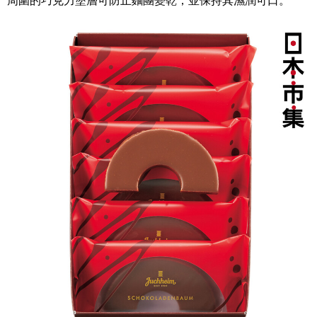
周圍的巧克力塗層可防止麵團變乾，並保持其濕潤可口。