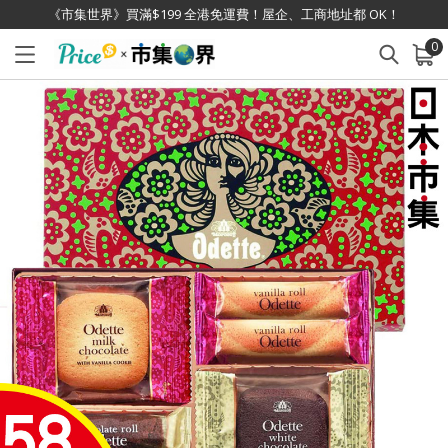
《市集世界》買滿$199 全港免運費！屋企、工商地址都 OK！
0
已加入購物車
查看