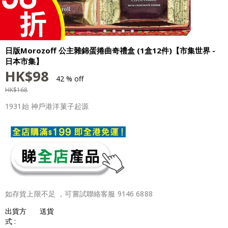
日版Morozoff 公主雜錦蛋捲曲奇禮盒 (1盒12件)【市集世界 -
日本市集】
HK$
98
42 % off
HK$
168
1931始 神戶港洋菓子起源
如存貨上限不足 ，可嘗試聯絡客服 9146 6888
出貨方
送貨
式 :