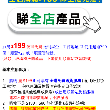
199
$
買滿
便可免費
送到屋企，工商地址 或 使用超過300
個「順豐站」或「順豐智能櫃」
(酒類、玻璃樽液體產品，不能使用順豐站或智能櫃)
基本注意事項：
1.
購物
滿 $199
即可享有
全港免費送貨服務
(適用於住宅/
工商地址，包括東涌及愉景灣在指定日子派送，
但不包括其他離島或機場)
或使用順豐站及智能櫃
電梯不能到達層數地址，不設派送
2. 購物不足 $199：$80 額外運費 (或另外註明)
3.
酒類、玻璃樽液體產品，不能使用順豐站或智能櫃