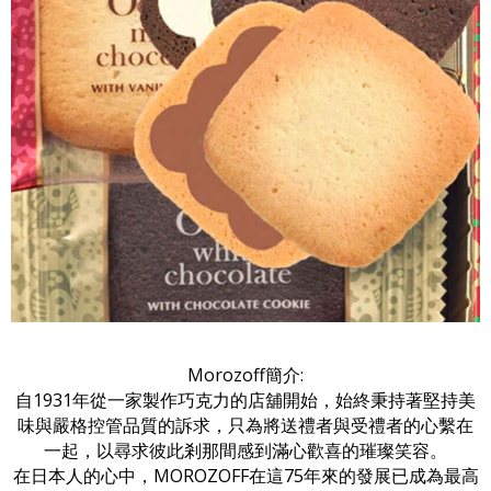
Morozoff簡介:
自1931年從一家製作巧克力的店舖開始，始終秉持著堅持美
味與嚴格控管品質的訴求，只為將送禮者與受禮者的心繫在
一起，以尋求彼此剎那間感到滿心歡喜的璀璨笑容。
在日本人的心中，MOROZOFF在這75年來的發展已成為最高