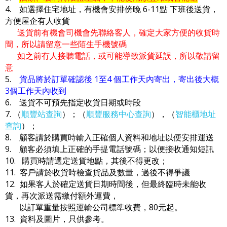
4. 如選擇住宅地址，有機會安排傍晚 6-11點 下班後送貨，
方便屋企有人收貨
送貨前有機會司機會先聯絡客人，確定大家方便的收貨時
間，所以請留意一些陌生手機號碼
如之前冇人接聽電話，或可能導致派貨延誤，所以敬請留
意
5.
貨品將於訂單確認後 1至4 個工作天內寄出，寄出後大概
3個工作天內收到
6. 送貨不可預先指定收貨日期或時段
7. （
順豐站查詢
）；（
順豐服務中心查詢
），（
智能櫃地址
查詢
）；
8. 顧客請於購買時輸入正確個人資料和地址以便安排運送
9. 顧客必須填上正確的手提電話號碼；以便接收通知短訊
10. 購買時請選定送貨地點，其後不得更改；
11. 客戶請於收貨時檢查貨品及數量，過後不得爭議
12. 如果客人於確定送貨日期時間後，但最終臨時未能收
貨，再次派送需繳付額外運費，
以訂單重量按照運輸公司標準收費，80元起。
13. 資料及圖片，只供參考。