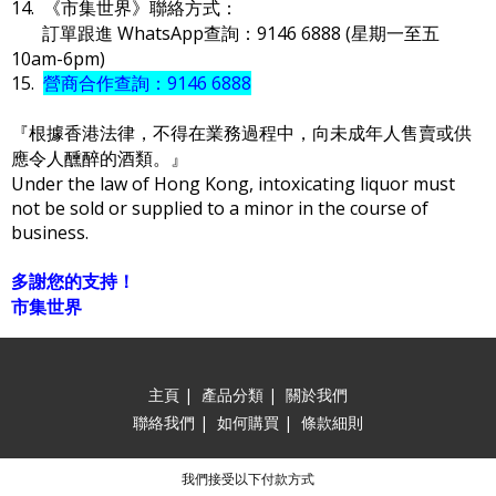
14. 《市集世界》聯絡方式：
訂單跟進 WhatsApp查詢：9146 6888 (星期一至五
10am-6pm)
15.
營商合作查詢：9146 6888
『根據香港法律，不得在業務過程中，向未成年人售賣或供
應令人醺醉的酒類。』
Under the law of Hong Kong, intoxicating liquor must
not be sold or supplied to a minor in the course of
business.
多謝您的支持！
市集世界
主頁
|
產品分類
|
關於我們
聯絡我們
|
如何購買
|
條款細則
我們接受以下付款方式