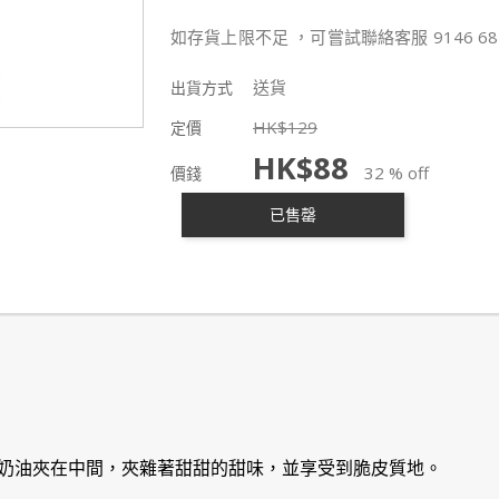
如存貨上限不足 ，可嘗試聯絡客服 9146 68
送貨
出貨方式
HK$
129
定價
HK$
88
32 % off
價錢
已售罄
奶油夾在中間，夾雜著甜甜的甜味，並享受到脆皮質地。