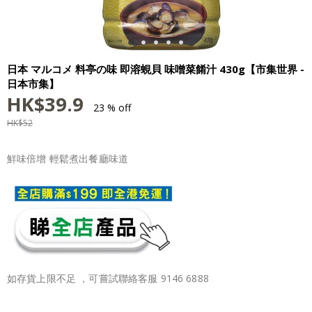
日本 マルコメ 料亭の味 即溶蜆貝 味噌菜餚汁 430g【市集世界 -
日本市集】
HK$
39.9
23 % off
HK$
52
鮮味倍增 輕鬆煮出餐廳味道
如存貨上限不足 ，可嘗試聯絡客服 9146 6888