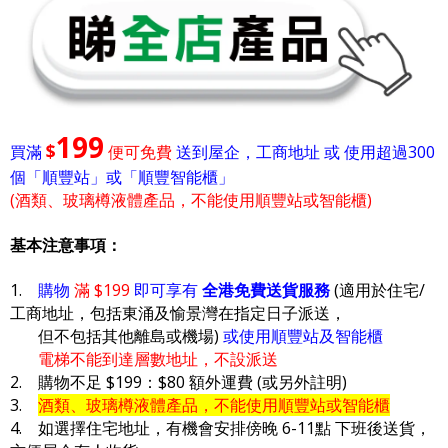
199
$
買滿
便可免費
送到屋企，工商地址 或 使用超過300
個「順豐站」或「順豐智能櫃」
(酒類、玻璃樽液體產品，不能使用順豐站或智能櫃)
基本注意事項：
1.
購物
滿 $199
即可享有
全港免費送貨服務
(適用於住宅/
工商地址，包括東涌及愉景灣在指定日子派送，
但不包括其他離島或機場)
或使用順豐站及智能櫃
電梯不能到達層數地址，不設派送
2. 購物不足 $199：$80 額外運費 (或另外註明)
3.
酒類、玻璃樽液體產品，不能使用順豐站或智能櫃
4. 如選擇住宅地址，有機會安排傍晚 6-11點 下班後送貨，