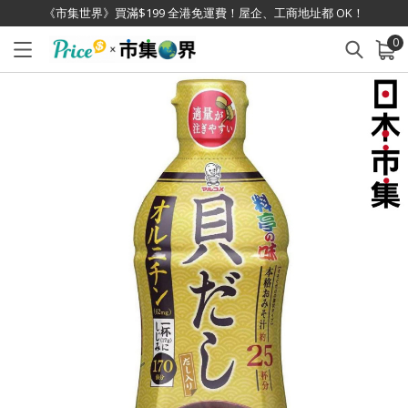
《市集世界》買滿$199 全港免運費！屋企、工商地址都 OK！
0
已加入購物車
查看