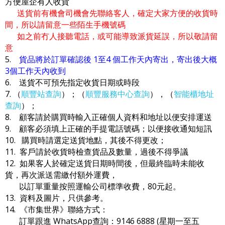
方便屋企有人收貨
送貨前有機會司機會先聯絡客人，確定大家方便的收貨時
間，所以請留意一些陌生手機號碼
如之前冇人接聽電話，或可能導致派貨延誤，所以敬請留
意
5.
貨品將於訂單確認後 1至4 個工作天內寄出，寄出後大概
3個工作天內收到
6. 送貨不可預先指定收貨日期或時段
7. （
順豐站查詢
）；（
順豐服務中心查詢
），（
智能櫃地址
查詢
）；
8. 顧客請於購買時輸入正確個人資料和地址以便安排運送
9. 顧客必須填上正確的手提電話號碼；以便接收通知短訊
10. 購買時請選定送貨地點，其後不得更改；
11. 客戶請於收貨時檢查貨品及數量，過後不得爭議
12. 如果客人於確定送貨日期時間後，但最終臨時未能收
貨，再次派送需繳付額外運費，
以訂單重量按照運輸公司標準收費，80元起。
13. 資料及圖片，只供參考。
14. 《市集世界》聯絡方式：
訂單跟進 WhatsApp查詢：9146 6888 (星期一至五