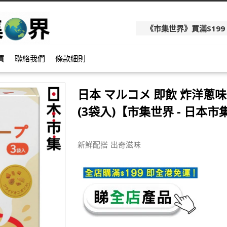
《市集世界》買滿$199
買
聯絡我們
條款細則
日本 マルコメ 即飲 炸洋蔥
(3袋入)【市集世界 - 日本市
新鮮配搭 出奇滋味