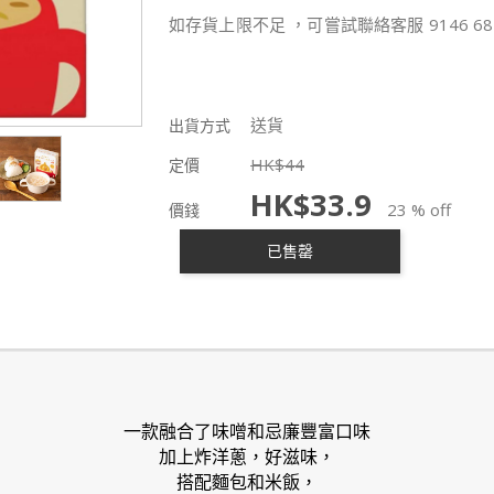
如存貨上限不足 ，可嘗試聯絡客服 9146 68
送貨
出貨方式
HK$
44
定價
HK$
33.9
23 % off
價錢
已售罄
一款融合了味噌和忌廉豐富口味
加上炸洋蔥，好滋味，
搭配麵包和米飯，