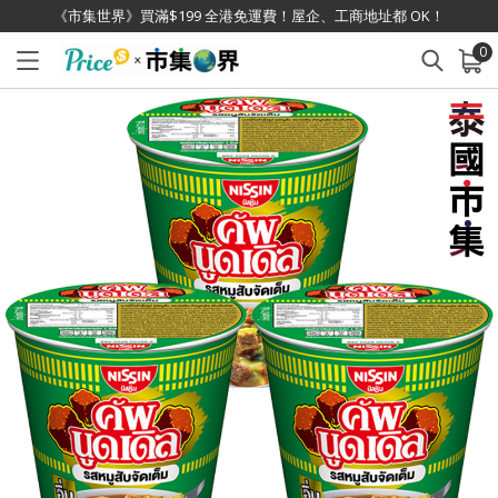
《市集世界》買滿$199 全港免運費！屋企、工商地址都 OK！
0
已加入購物車
查看