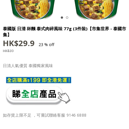
泰國版 日清 杯麵 泰式肉碎風味 77g (3件裝)【市集世界 - 泰國市
集】
HK$
29.9
23 % off
HK$
39
日清人氣優質 泰國獨家風味
如存貨上限不足 ，可嘗試聯絡客服 9146 6888