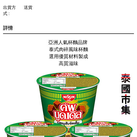
出貨方
送貨
式 :
詳情
亞洲人氣杯麵品牌
泰式肉碎風味杯麵
選用優質材料製成
高質滋味