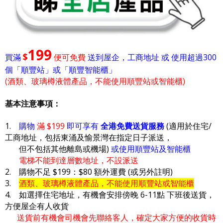
199
$
買滿
便可免費
送到屋企，工商地址 或 使用超過300
個「順豐站」或「順豐智能櫃」
(酒類、玻璃樽液體產品，不能使用順豐站或智能櫃)
基本注意事項：
1.
購物
滿 $199
即可享有
全港免費送貨服務
(適用於住宅/
工商地址，包括東涌及愉景灣在指定日子派送，
但不包括其他離島或機場)
或使用順豐站及智能櫃
電梯不能到達層數地址，不設派送
2. 購物不足 $199：$80 額外運費 (或另外註明)
3.
酒類、玻璃樽液體產品，不能使用順豐站或智能櫃
4. 如選擇住宅地址，有機會安排傍晚 6-11點 下班後送貨，
方便屋企有人收貨
送貨前有機會司機會先聯絡客人，確定大家方便的收貨時