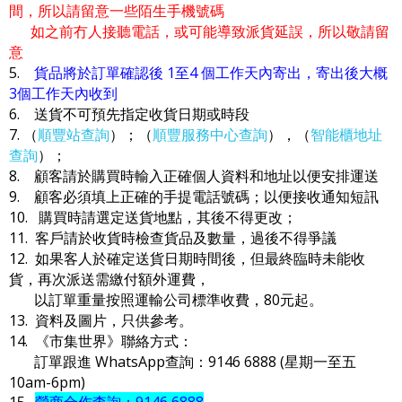
間，所以請留意一些陌生手機號碼
如之前冇人接聽電話，或可能導致派貨延誤，所以敬請留
意
5.
貨品將於訂單確認後 1至4 個工作天內寄出，寄出後大概
3個工作天內收到
6. 送貨不可預先指定收貨日期或時段
7. （
順豐站查詢
）；（
順豐服務中心查詢
），（
智能櫃地址
查詢
）；
8. 顧客請於購買時輸入正確個人資料和地址以便安排運送
9. 顧客必須填上正確的手提電話號碼；以便接收通知短訊
10. 購買時請選定送貨地點，其後不得更改；
11. 客戶請於收貨時檢查貨品及數量，過後不得爭議
12. 如果客人於確定送貨日期時間後，但最終臨時未能收
貨，再次派送需繳付額外運費，
以訂單重量按照運輸公司標準收費，80元起。
13. 資料及圖片，只供參考。
14. 《市集世界》聯絡方式：
訂單跟進 WhatsApp查詢：9146 6888 (星期一至五
10am-6pm)
15.
營商合作查詢：9146 6888