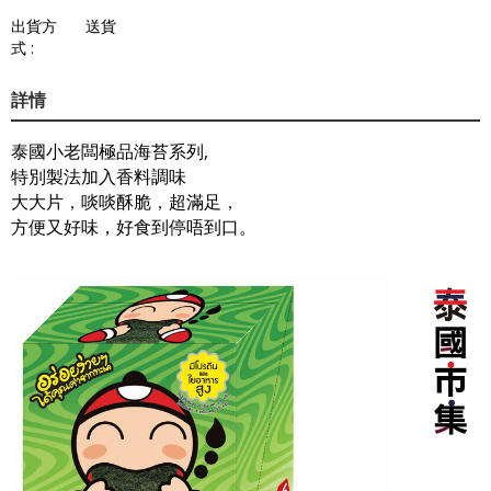
出貨方
送貨
式 :
詳情
泰國小老闆極品海苔系列,
特別製法加入香料調味
大大片，啖啖酥脆，超滿足，
方便又好味，好食到停唔到口。