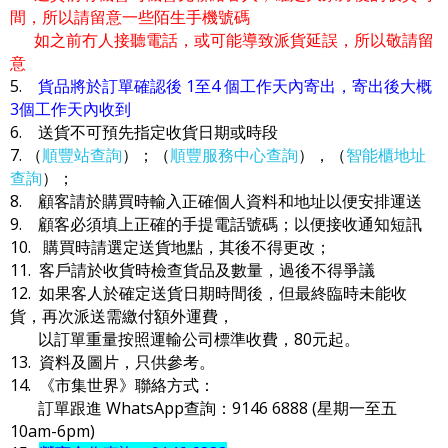
間，所以請留意一些陌生手機號碼
如之前冇人接聽電話，或可能導致派貨延誤，所以敬請留
意
5.
貨品將於訂單確認後 1至4 個工作天內寄出，寄出後大概
3個工作天內收到
6. 送貨不可預先指定收貨日期或時段
7. （
順豐站查詢
）；（
順豐服務中心查詢
），（
智能櫃地址
查詢
）；
8. 顧客請於購買時輸入正確個人資料和地址以便安排運送
9. 顧客必須填上正確的手提電話號碼；以便接收通知短訊
10. 購買時請選定送貨地點，其後不得更改；
11. 客戶請於收貨時檢查貨品及數量，過後不得爭議
12. 如果客人於確定送貨日期時間後，但最終臨時未能收
貨，再次派送需繳付額外運費，
以訂單重量按照運輸公司標準收費，80元起。
13. 資料及圖片，只供參考。
14. 《市集世界》聯絡方式：
訂單跟進 WhatsApp查詢：9146 6888 (星期一至五
10am-6pm)