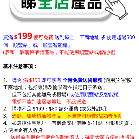
199
$
買滿
便可免費
送到屋企，工商地址 或 使用超過300
個「順豐站」或「順豐智能櫃」
(酒類、玻璃樽液體產品，不能使用順豐站或智能櫃)
基本注意事項：
1.
購物
滿 $199
即可享有
全港免費送貨服務
(適用於住宅/
工商地址，包括東涌及愉景灣在指定日子派送，
但不包括其他離島或機場)
或使用順豐站及智能櫃
電梯不能到達層數地址，不設派送
2. 購物不足 $199：$80 額外運費 (或另外註明)
3.
酒類、玻璃樽液體產品，不能使用順豐站或智能櫃
4. 如選擇住宅地址，有機會安排傍晚 6-11點 下班後送貨，
方便屋企有人收貨
送貨前有機會司機會先聯絡客人，確定大家方便的收貨時