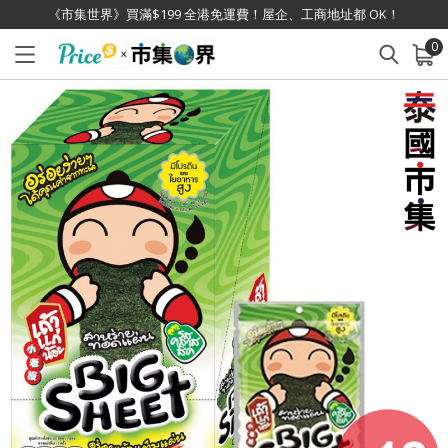
《市集世界》買滿$199 全港免運費！屋企、工商地址都 OK！
0
已加入購物車
查看