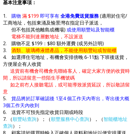
基本注意事項：
1.
購物
滿 $199
即可享有
全港免費送貨服務
(適用於住宅/
工商地址，包括東涌及愉景灣在指定日子派送，
但不包括其他離島或機場)
或使用順豐站及智能櫃
電梯不能到達層數地址，不設派送
2. 購物不足 $199：$80 額外運費 (或另外註明)
3.
酒類、玻璃樽液體產品，不能使用順豐站或智能櫃
4. 如選擇住宅地址，有機會安排傍晚 6-11點 下班後送貨，
方便屋企有人收貨
送貨前有機會司機會先聯絡客人，確定大家方便的收貨時
間，所以請留意一些陌生手機號碼
如之前冇人接聽電話，或可能導致派貨延誤，所以敬請留
意
5.
貨品將於訂單確認後 1至4 個工作天內寄出，寄出後大概
3個工作天內收到
6. 送貨不可預先指定收貨日期或時段
7. （
順豐站查詢
）；（
順豐服務中心查詢
），（
智能櫃地址
查詢
）；
8. 顧客請於購買時輸入正確個人資料和地址以便安排運送