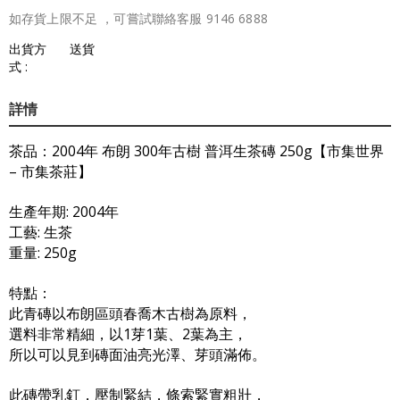
如存貨上限不足 ，可嘗試聯絡客服 9146 6888
出貨方
送貨
式 :
詳情
茶品：2004年 布朗 300年古樹 普洱生茶磚 250g【市集世界
– 市集茶莊】
生產年期: 2004年
工藝: 生茶
重量: 250g
特點：
此青磚以布朗區頭春喬木古樹為原料，
選料非常精細，以1芽1葉、2葉為主，
所以可以見到磚面油亮光澤、芽頭滿佈。
此磚帶乳釘，壓制緊結，條索緊實粗壯，