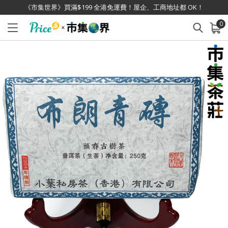
《市集世界》買滿$199 全港免運費！屋企、工商地址都 OK！
0
已加入購物車
查看