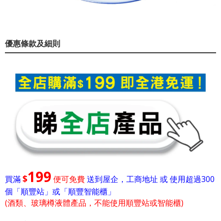
優惠條款及細則
199
$
買滿
便可免費
送到屋企，工商地址 或 使用超過300
個「順豐站」或「順豐智能櫃」
(酒類、玻璃樽液體產品，不能使用順豐站或智能櫃)