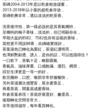
茶磚2004-2013年是以乾倉粗放儲蓄，
2013-2018年以小葉的超乾倉存放，
茶磚乾爽非常，透以淡淡的乾茶香。
洗茶後沖泡，第一樣必說的是其香氣獨特，
呈獨特的梅子香味，淡淡的，但已明顯存在，
早期大益的8582、7582也存有這樣的香味，
當然更不用說88青，此磚確實很好，
茶葉湯色已轉化為栗紅，茶湯紅濃明亮，
色澤鮮艷剔透、誘人，是你的話，可以抵擋得住？
一口飲下，茶氣十足，略顯霸氣
香氣高、滋味厚重、口感飽滿、濃烈、稠滑，
回甘生津更是一等一的好，
飲完幾杯，口腔、喉部非常舒服暢快，
另外茶湯層次感豐富，尾水蜜香足，
再看茶底，聞葉底成蜜香味、
幹倉茶葉表現！茶底舒展度好、嫩度高，
後期轉化空間非常大，
非常值得儲存，每年看其轉化。