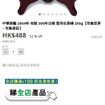
中華茶藝 2004年 布朗 300年古樹 普洱生茶磚 250g【市集世界
– 市集茶莊】
HK$
488
52 % off
尚餘
2
件
HK$
1,013
數量
－
＋
1
重口味佳品 回甘生津秒至