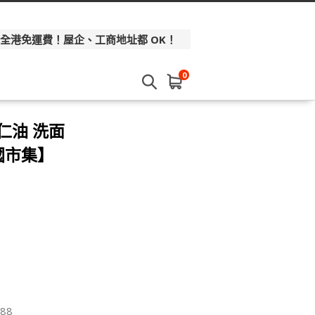
 全港免運費！屋企、工商地址都 OK！
0
杏仁油 洗面
德國市集】
88