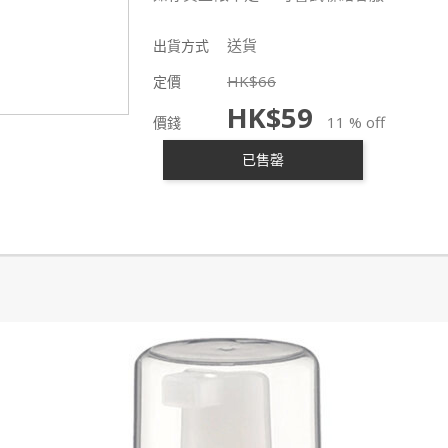
送貨
出貨方式
HK$
66
定價
HK$
59
11 % off
價錢
已售罄