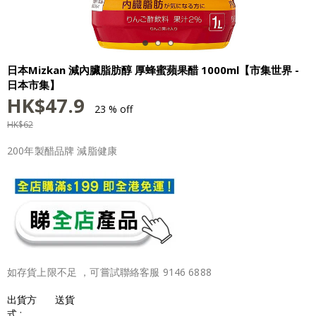
日本Mizkan 減內臟脂肪醇 厚蜂蜜蘋果醋 1000ml【市集世界 -
日本市集】
HK$
47.9
23 % off
HK$
62
200年製醋品牌 減脂健康
如存貨上限不足 ，可嘗試聯絡客服 9146 6888
出貨方
送貨
式 :