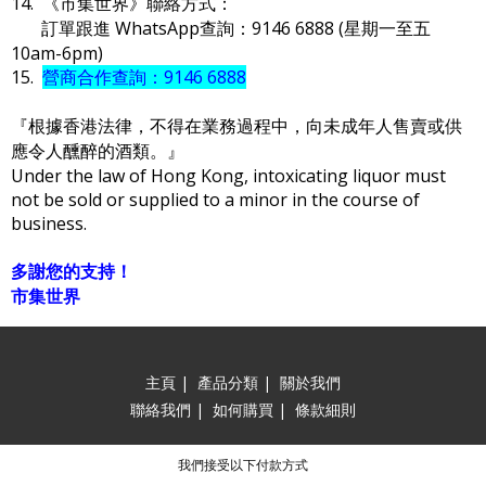
14. 《市集世界》聯絡方式：
訂單跟進 WhatsApp查詢：9146 6888 (星期一至五
10am-6pm)
15.
營商合作查詢：9146 6888
『根據香港法律，不得在業務過程中，向未成年人售賣或供
應令人醺醉的酒類。』
Under the law of Hong Kong, intoxicating liquor must
not be sold or supplied to a minor in the course of
business.
多謝您的支持！
市集世界
主頁
|
產品分類
|
關於我們
聯絡我們
|
如何購買
|
條款細則
我們接受以下付款方式