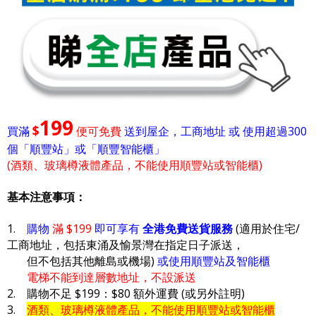
199
$
買滿
便可免費
送到屋企，工商地址 或 使用超過300
個「順豐站」或「順豐智能櫃」
(酒類、玻璃樽液體產品，不能使用順豐站或智能櫃)
基本注意事項：
1.
購物
滿 $199
即可享有
全港免費送貨服務
(適用於住宅/
工商地址，包括東涌及愉景灣在指定日子派送，
但不包括其他離島或機場)
或使用順豐站及智能櫃
電梯不能到達層數地址，不設派送
2. 購物不足 $199：$80 額外運費 (或另外註明)
3.
酒類、玻璃樽液體產品，不能使用順豐站或智能櫃