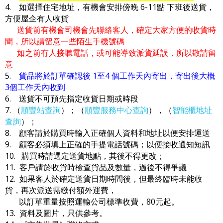
4. 如選擇住宅地址，有機會安排傍晚 6-11點 下班後送貨，
方便屋企有人收貨
送貨前有機會司機會先聯絡客人，確定大家方便的收貨時
間，所以請留意一些陌生手機號碼
如之前冇人接聽電話，或可能導致派貨延誤，所以敬請留
意
5.
貨品將於訂單確認後 1至4 個工作天內寄出，寄出後大概
3個工作天內收到
6. 送貨不可預先指定收貨日期或時段
7. （
順豐站查詢
）；（
順豐服務中心查詢
），（
智能櫃地址
查詢
）；
8. 顧客請於購買時輸入正確個人資料和地址以便安排運送
9. 顧客必須填上正確的手提電話號碼；以便接收通知短訊
10. 購買時請選定送貨地點，其後不得更改；
11. 客戶請於收貨時檢查貨品及數量，過後不得爭議
12. 如果客人於確定送貨日期時間後，但最終臨時未能收
貨，再次派送需繳付額外運費，
以訂單重量按照運輸公司標準收費，80元起。
13. 資料及圖片，只供參考。