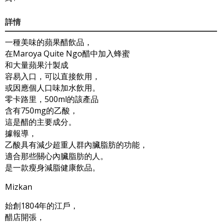
詳情
一種美味的蘋果醋飲品，
在Maroya Quite Ngo醋中加入蜂蜜
和大量蘋果汁製成
容易入口，可以直接飲用，
或因應個人口味加水飲用。
零卡路里，500ml的該產品
含有750mg的乙酸，
這是醋的主要成分。
據報導，
乙酸具有減少超重人群內臟脂肪的功能，
適合那些關心內臟脂肪的人。
是一款瘦身減脂健康飲品。
Mizkan
始創1804年的江戶，
醋店開張，