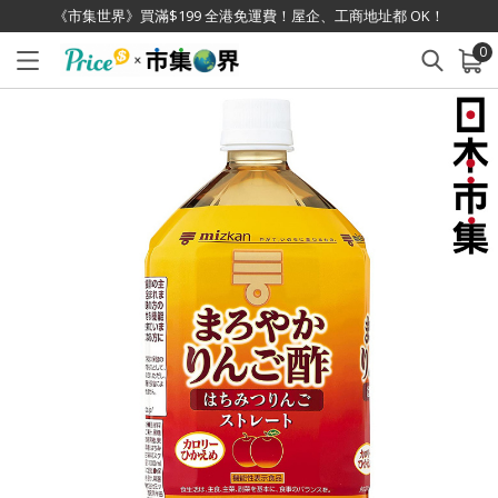
《市集世界》買滿$199 全港免運費！屋企、工商地址都 OK！
0
已加入購物車
查看