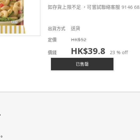
如存貨上限不足 ，可嘗試聯絡客服 9146 68
送貨
出貨方式
HK$
52
定價
HK$
39.8
23 % off
價錢
已售罄
，
。