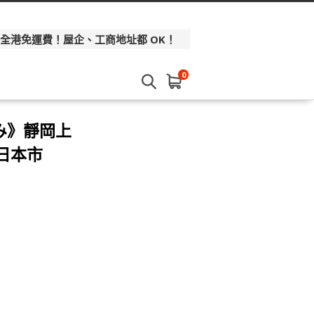
 全港免運費！屋企、工商地址都 OK！
0
み》靜岡上
 日本市