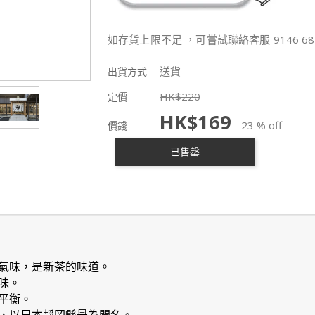
如存貨上限不足 ，可嘗試聯絡客服 9146 68
送貨
出貨方式
HK$
220
定價
HK$
169
23 % off
價錢
已售罄
氣味，是新茶的味道。
味。
平衡。