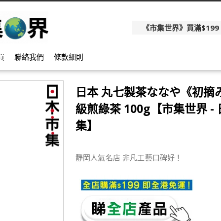
《市集世界》買滿$199
買
聯絡我們
條款細則
日本 丸七製茶ななや《初摘
級煎綠茶 100g【市集世界 -
集】
靜岡人氣名店 非凡工藝口碑好！