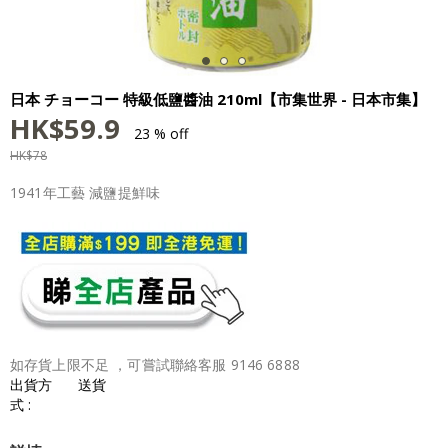
日本 チョーコー 特級低鹽醬油 210ml【市集世界 - 日本市集】
HK$
59.9
23 % off
HK$
78
1941年工藝 減鹽提鮮味
如存貨上限不足 ，可嘗試聯絡客服 9146 6888
出貨方
送貨
式 :