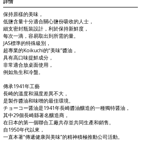
詳情
保持原樣的美味，
低鹽含量十分適合關心鹽份吸收的人士，
細支密封瓶裝設計，利於保持新鮮度，
每次一滴，容易取出到所需的量。
JAS標準的特殊級別，
超專業的Koikuchi的“美味”醬油，
具有高口味提鮮成分，
非常適合放桌面使用，
例如魚生和冷盤。
傳承1941年工藝
長崎的溫度和濕度差異不大，
是製作醬油和味噌的最佳環境。
チョーコー醤油是1941年長崎醬油釀造的一種獨特醤油，
其中29個長崎縣著名釀造商，
在日本的第一個聯合工廠共存並共同生產和銷售。
自1950年代以來，
一直本著“傳遞健康與美味”的精神積極推動公司活動。