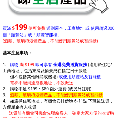
199
$
買滿
便可免費
送到屋企，工商地址 或 使用超過300
個「順豐站」或「順豐智能櫃」
(酒類、玻璃樽液體產品，不能使用順豐站或智能櫃)
基本注意事項：
1.
購物
滿 $199
即可享有
全港免費送貨服務
(適用於住宅/
工商地址，包括東涌及愉景灣在指定日子派送，
但不包括其他離島或機場)
或使用順豐站及智能櫃
電梯不能到達層數地址，不設派送
2. 購物不足 $199：$80 額外運費 (或另外註明)
3.
酒類、玻璃樽液體產品，不能使用順豐站或智能櫃
4. 如選擇住宅地址，有機會安排傍晚 6-11點 下班後送貨，
方便屋企有人收貨
送貨前有機會司機會先聯絡客人，確定大家方便的收貨時