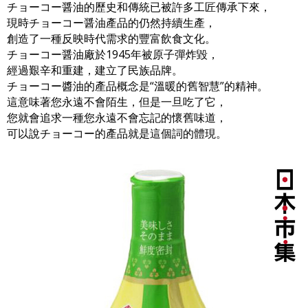
チョーコー醤油的歷史和傳統已被許多工匠傳承下來，
現時チョーコー醤油產品的仍然持續生產，
創造了一種反映時代需求的豐富飲食文化。
チョーコー醤油廠於1945年被原子彈炸毀，
經過艱辛和重建，建立了民族品牌。
チョーコー醬油的產品概念是“溫暖的舊智慧”的精神。
這意味著您永遠不會陌生，但是一旦吃了它，
您就會追求一種您永遠不會忘記的懷舊味道，
可以說チョーコー的產品就是這個詞的體現。