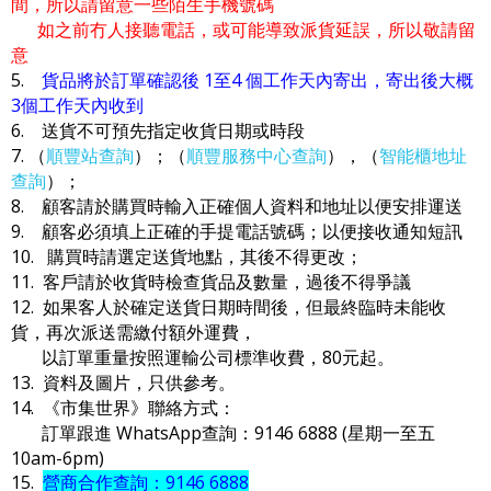
間，所以請留意一些陌生手機號碼
如之前冇人接聽電話，或可能導致派貨延誤，所以敬請留
意
5.
貨品將於訂單確認後 1至4 個工作天內寄出，寄出後大概
3個工作天內收到
6. 送貨不可預先指定收貨日期或時段
7. （
順豐站查詢
）；（
順豐服務中心查詢
），（
智能櫃地址
查詢
）；
8. 顧客請於購買時輸入正確個人資料和地址以便安排運送
9. 顧客必須填上正確的手提電話號碼；以便接收通知短訊
10. 購買時請選定送貨地點，其後不得更改；
11. 客戶請於收貨時檢查貨品及數量，過後不得爭議
12. 如果客人於確定送貨日期時間後，但最終臨時未能收
貨，再次派送需繳付額外運費，
以訂單重量按照運輸公司標準收費，80元起。
13. 資料及圖片，只供參考。
14. 《市集世界》聯絡方式：
訂單跟進 WhatsApp查詢：9146 6888 (星期一至五
10am-6pm)
15.
營商合作查詢：9146 6888