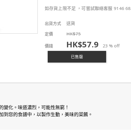
如存貨上限不足 ，可嘗試聯絡客服 9146 68
送貨
出貨方式
HK$
75
定價
HK$
57.9
23 % off
價錢
已售罄
的變化。味道濃烈，可能性無窮！
加到您的食譜中，以製作生動，美味的菜餚。