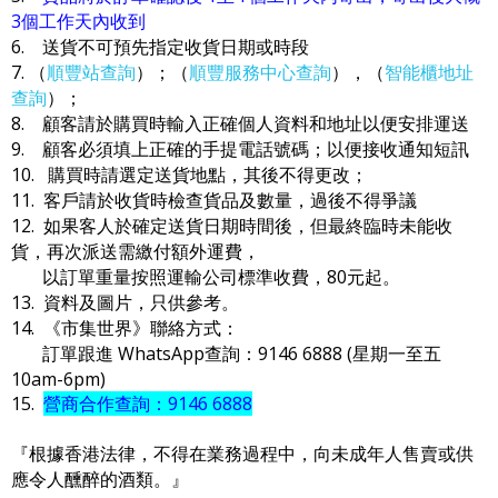
3個工作天內收到
6. 送貨不可預先指定收貨日期或時段
7. （
順豐站查詢
）；（
順豐服務中心查詢
），（
智能櫃地址
查詢
）；
8. 顧客請於購買時輸入正確個人資料和地址以便安排運送
9. 顧客必須填上正確的手提電話號碼；以便接收通知短訊
10. 購買時請選定送貨地點，其後不得更改；
11. 客戶請於收貨時檢查貨品及數量，過後不得爭議
12. 如果客人於確定送貨日期時間後，但最終臨時未能收
貨，再次派送需繳付額外運費，
以訂單重量按照運輸公司標準收費，80元起。
13. 資料及圖片，只供參考。
14. 《市集世界》聯絡方式：
訂單跟進 WhatsApp查詢：9146 6888 (星期一至五
10am-6pm)
15.
營商合作查詢：9146 6888
『根據香港法律，不得在業務過程中，向未成年人售賣或供
應令人醺醉的酒類。』