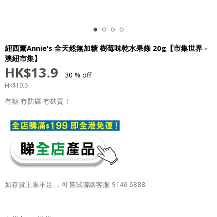
紐西蘭Annie's 全天然無加糖 樹莓味乾水果條 20g【市集世界 -
澳紐市集】
HK$
13.9
30 % off
HK$
19.9
冇糖 冇防腐 冇麩質！
如存貨上限不足 ，可嘗試聯絡客服 9146 6888