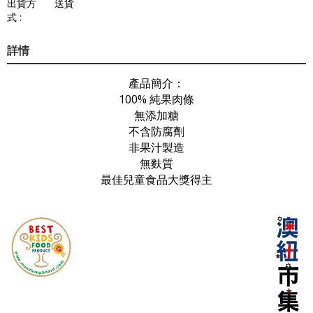
出貨方
送貨
式 :
詳情
產品簡介：
100% 純果肉條
無添加糖
不含防腐劑
非果汁製造
無麩質
最佳兒童食品大獎得主