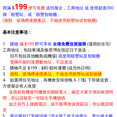
199
$
買滿
便可免費
送到屋企，工商地址 或 使用超過300
個「順豐站」或「順豐智能櫃」
(酒類、玻璃樽液體產品，不能使用順豐站或智能櫃)
基本注意事項：
1.
購物
滿 $199
即可享有
全港免費送貨服務
(適用於住宅/
工商地址，包括東涌及愉景灣在指定日子派送，
但不包括其他離島或機場)
或使用順豐站及智能櫃
電梯不能到達層數地址，不設派送
2. 購物不足 $199：$80 額外運費 (或另外註明)
3.
酒類、玻璃樽液體產品，不能使用順豐站或智能櫃
4. 如選擇住宅地址，有機會安排傍晚 6-11點 下班後送貨，
方便屋企有人收貨
送貨前有機會司機會先聯絡客人，確定大家方便的收貨時
間，所以請留意一些陌生手機號碼
如之前冇人接聽電話，或可能導致派貨延誤，所以敬請留
意
5.
貨品將於訂單確認後 1至4 個工作天內寄出，寄出後大概