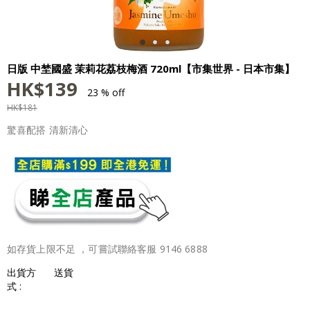
日版 中埜國盛 茉莉花荔枝梅酒 720ml【市集世界 - 日本市集】
HK$
139
23 % off
HK$
181
驚喜配搭 清新清心
如存貨上限不足 ，可嘗試聯絡客服 9146 6888
出貨方
送貨
式 :