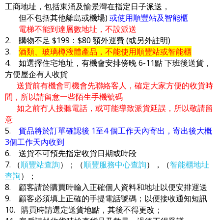
工商地址，包括東涌及愉景灣在指定日子派送，
但不包括其他離島或機場)
或使用順豐站及智能櫃
電梯不能到達層數地址，不設派送
2. 購物不足 $199：$80 額外運費 (或另外註明)
3.
酒類、玻璃樽液體產品，不能使用順豐站或智能櫃
4. 如選擇住宅地址，有機會安排傍晚 6-11點 下班後送貨，
方便屋企有人收貨
送貨前有機會司機會先聯絡客人，確定大家方便的收貨時
間，所以請留意一些陌生手機號碼
如之前冇人接聽電話，或可能導致派貨延誤，所以敬請留
意
5.
貨品將於訂單確認後 1至4 個工作天內寄出，寄出後大概
3個工作天內收到
6. 送貨不可預先指定收貨日期或時段
7. （
順豐站查詢
）；（
順豐服務中心查詢
），（
智能櫃地址
查詢
）；
8. 顧客請於購買時輸入正確個人資料和地址以便安排運送
9. 顧客必須填上正確的手提電話號碼；以便接收通知短訊
10. 購買時請選定送貨地點，其後不得更改；