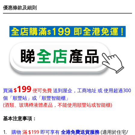
優惠條款及細則
199
$
買滿
便可免費
送到屋企，工商地址 或 使用超過300
個「順豐站」或「順豐智能櫃」
(酒類、玻璃樽液體產品，不能使用順豐站或智能櫃)
基本注意事項：
1.
購物
滿 $199
即可享有
全港免費送貨服務
(適用於住宅/