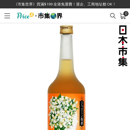
《市集世界》買滿$199 全港免運費！屋企、工商地址都 OK！
0
已加入購物車
查看