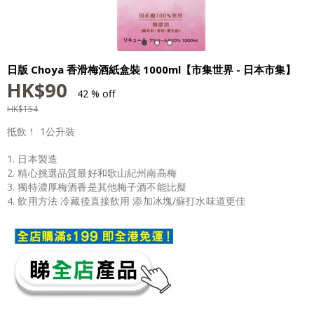
日版 Choya 香滑梅酒紙盒裝 1000ml【市集世界 - 日本市集】
HK$
90
42 % off
HK$
154
抵飲！ 1公升裝
1. 日本製造
2. 精心挑選品質最好和歌山紀州南高梅
3. 獨特濃厚梅酒香是其他梅子酒不能比擬
4. 飲用方法 冷藏後直接飲用 添加冰塊/蘇打水味道更佳