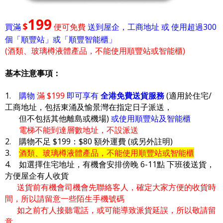
199
$
買滿
便可免費
送到屋企，工商地址 或 使用超過300
個「順豐站」或「順豐智能櫃」
(酒類、玻璃樽液體產品，不能使用順豐站或智能櫃)
基本注意事項：
1.
購物
滿 $199
即可享有
全港免費送貨服務
(適用於住宅/
工商地址，包括東涌及愉景灣在指定日子派送，
但不包括其他離島或機場)
或使用順豐站及智能櫃
電梯不能到達層數地址，不設派送
2. 購物不足 $199：$80 額外運費 (或另外註明)
3.
酒類、玻璃樽液體產品，不能使用順豐站或智能櫃
4. 如選擇住宅地址，有機會安排傍晚 6-11點 下班後送貨，
方便屋企有人收貨
送貨前有機會司機會先聯絡客人，確定大家方便的收貨時
間，所以請留意一些陌生手機號碼
如之前冇人接聽電話，或可能導致派貨延誤，所以敬請留
意