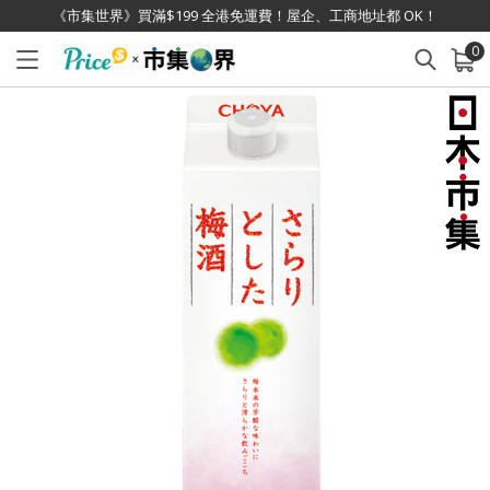
《市集世界》買滿$199 全港免運費！屋企、工商地址都 OK！
0
已加入購物車
查看