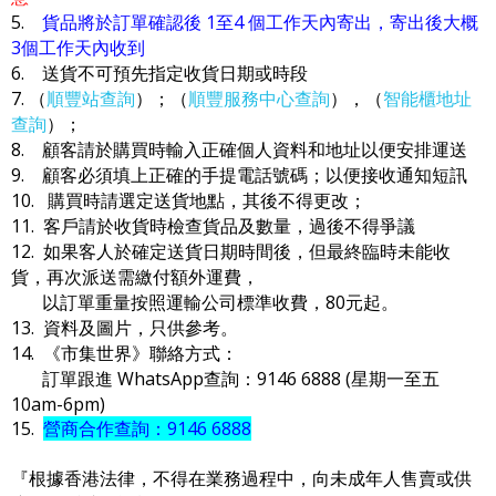
5.
貨品將於訂單確認後 1至4 個工作天內寄出，寄出後大概
3個工作天內收到
6. 送貨不可預先指定收貨日期或時段
7. （
順豐站查詢
）；（
順豐服務中心查詢
），（
智能櫃地址
查詢
）；
8. 顧客請於購買時輸入正確個人資料和地址以便安排運送
9. 顧客必須填上正確的手提電話號碼；以便接收通知短訊
10. 購買時請選定送貨地點，其後不得更改；
11. 客戶請於收貨時檢查貨品及數量，過後不得爭議
12. 如果客人於確定送貨日期時間後，但最終臨時未能收
貨，再次派送需繳付額外運費，
以訂單重量按照運輸公司標準收費，80元起。
13. 資料及圖片，只供參考。
14. 《市集世界》聯絡方式：
訂單跟進 WhatsApp查詢：9146 6888 (星期一至五
10am-6pm)
15.
營商合作查詢：9146 6888
『根據香港法律，不得在業務過程中，向未成年人售賣或供