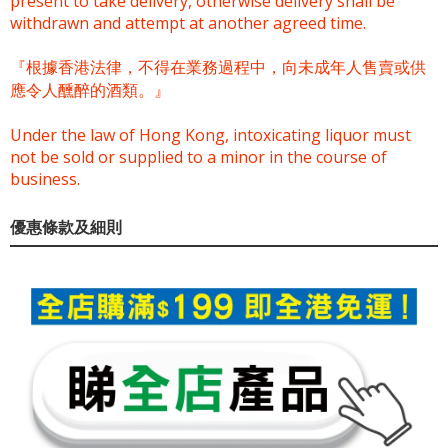
present to take delivery, otherwise delivery shall be
withdrawn and attempt at another agreed time.
『根據香港法律，不得在業務過程中，向未成年人售賣或供
應令人醺醉的酒類。』
Under the law of Hong Kong, intoxicating liquor must
not be sold or supplied to a minor in the course of
business.
優惠條款及細則