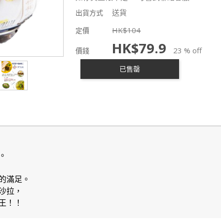
送貨
出貨方式
HK$
104
定價
HK$
79.9
23 % off
價錢
已售罄
。
的滿足。
沙拉，
王！！