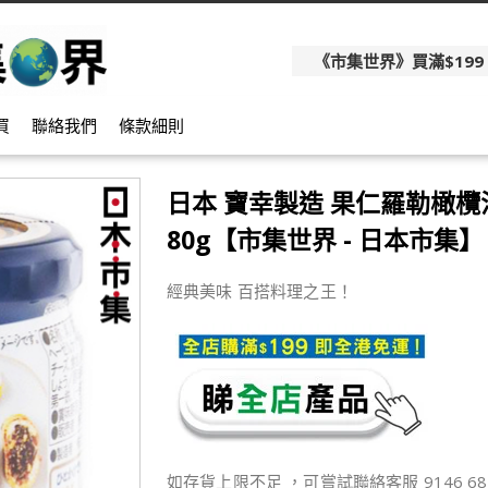
《市集世界》買滿$199
買
聯絡我們
條款細則
日本 寶幸製造 果仁羅勒橄欖
80g【市集世界 - 日本市集】
經典美味 百搭料理之王！
如存貨上限不足 ，可嘗試聯絡客服 9146 68