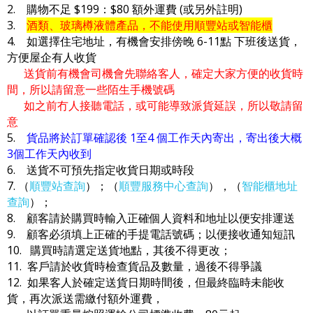
2. 購物不足 $199：$80 額外運費 (或另外註明)
3.
酒類、玻璃樽液體產品，不能使用順豐站或智能櫃
4. 如選擇住宅地址，有機會安排傍晚 6-11點 下班後送貨，
方便屋企有人收貨
送貨前有機會司機會先聯絡客人，確定大家方便的收貨時
間，所以請留意一些陌生手機號碼
如之前冇人接聽電話，或可能導致派貨延誤，所以敬請留
意
5.
貨品將於訂單確認後 1至4 個工作天內寄出，寄出後大概
3個工作天內收到
6. 送貨不可預先指定收貨日期或時段
7. （
順豐站查詢
）；（
順豐服務中心查詢
），（
智能櫃地址
查詢
）；
8. 顧客請於購買時輸入正確個人資料和地址以便安排運送
9. 顧客必須填上正確的手提電話號碼；以便接收通知短訊
10. 購買時請選定送貨地點，其後不得更改；
11. 客戶請於收貨時檢查貨品及數量，過後不得爭議
12. 如果客人於確定送貨日期時間後，但最終臨時未能收
貨，再次派送需繳付額外運費，