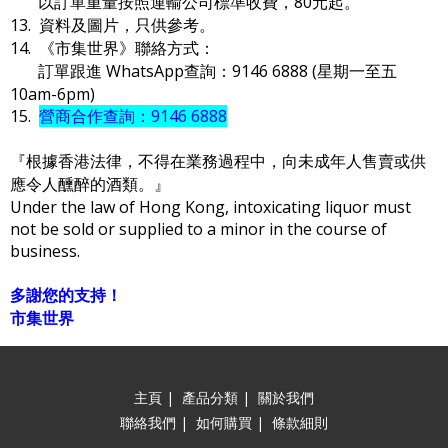
以訂單重量按照運輸公司標準收費，80元起。
13. 資料及圖片，只供參考。
14. 《市集世界》聯絡方式：
訂單跟進 WhatsApp查詢：9146 6888 (星期一至五
10am-6pm)
15.
營商合作查詢：9146 6888
『根據香港法律，不得在業務過程中，向未成年人售賣或供
應令人醺醉的酒類。』
Under the law of Hong Kong, intoxicating liquor must
not be sold or supplied to a minor in the course of
business.
多謝您的支持！
市集世界
主頁
|
產品分類
|
關於我們
聯絡我們
|
如何購買
|
條款細則