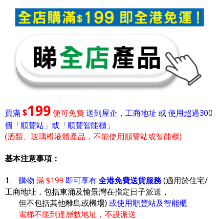
199
$
買滿
便可免費
送到屋企，工商地址 或 使用超過300
個「順豐站」或「順豐智能櫃」
(酒類、玻璃樽液體產品，不能使用順豐站或智能櫃)
基本注意事項：
1.
購物
滿 $199
即可享有
全港免費送貨服務
(適用於住宅/
工商地址，包括東涌及愉景灣在指定日子派送，
但不包括其他離島或機場)
或使用順豐站及智能櫃
電梯不能到達層數地址，不設派送