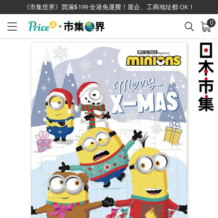
《市集世界》買滿$199 全港免運費！屋企、工商地址都 OK！
0
已加入購物車
查看