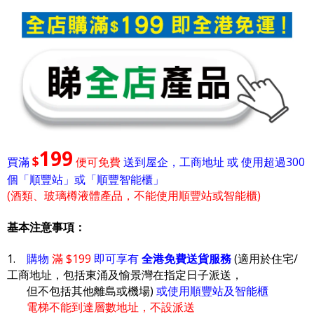
199
$
買滿
便可免費
送到屋企，工商地址 或 使用超過300
個「順豐站」或「順豐智能櫃」
(酒類、玻璃樽液體產品，不能使用順豐站或智能櫃)
基本注意事項：
1.
購物
滿 $199
即可享有
全港免費送貨服務
(適用於住宅/
工商地址，包括東涌及愉景灣在指定日子派送，
但不包括其他離島或機場)
或使用順豐站及智能櫃
電梯不能到達層數地址，不設派送