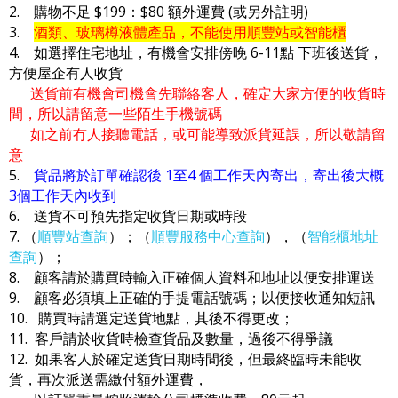
2. 購物不足 $199：$80 額外運費 (或另外註明)
3.
酒類、玻璃樽液體產品，不能使用順豐站或智能櫃
4. 如選擇住宅地址，有機會安排傍晚 6-11點 下班後送貨，
方便屋企有人收貨
送貨前有機會司機會先聯絡客人，確定大家方便的收貨時
間，所以請留意一些陌生手機號碼
如之前冇人接聽電話，或可能導致派貨延誤，所以敬請留
意
5.
貨品將於訂單確認後 1至4 個工作天內寄出，寄出後大概
3個工作天內收到
6. 送貨不可預先指定收貨日期或時段
7. （
順豐站查詢
）；（
順豐服務中心查詢
），（
智能櫃地址
查詢
）；
8. 顧客請於購買時輸入正確個人資料和地址以便安排運送
9. 顧客必須填上正確的手提電話號碼；以便接收通知短訊
10. 購買時請選定送貨地點，其後不得更改；
11. 客戶請於收貨時檢查貨品及數量，過後不得爭議
12. 如果客人於確定送貨日期時間後，但最終臨時未能收
貨，再次派送需繳付額外運費，