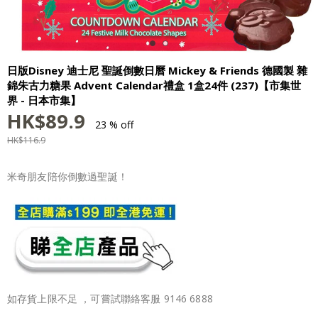
日版Disney 迪士尼 聖誕倒數日曆 Mickey & Friends 德國製 雜
錦朱古力糖果 Advent Calendar禮盒 1盒24件 (237)【市集世
界 - 日本市集】
HK$
89.9
23 % off
HK$
116.9
米奇朋友陪你倒數過聖誕！
如存貨上限不足 ，可嘗試聯絡客服 9146 6888