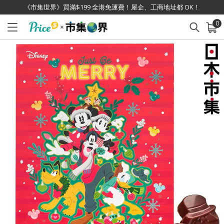
《市集世界》買滿$199 全港免運費！屋企、工商地址都 OK！
0
已加入購物車
查看