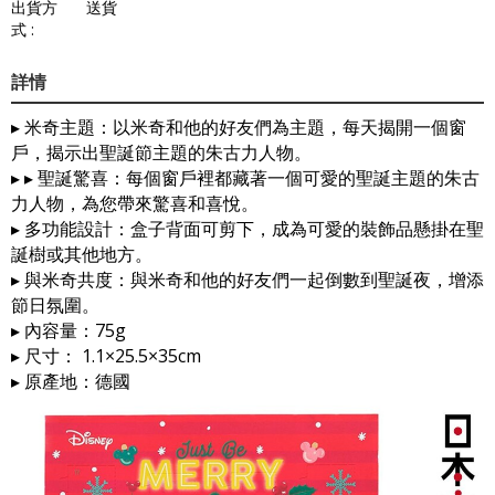
出貨方
送貨
式 :
詳情
▸ 米奇主題：以米奇和他的好友們為主題，每天揭開一個窗
戶，揭示出聖誕節主題的朱古力人物。
▸ ▸ 聖誕驚喜：每個窗戶裡都藏著一個可愛的聖誕主題的朱古
力人物，為您帶來驚喜和喜悅。
▸ 多功能設計：盒子背面可剪下，成為可愛的裝飾品懸掛在聖
誕樹或其他地方。
▸ 與米奇共度：與米奇和他的好友們一起倒數到聖誕夜，增添
節日氛圍。
▸ 內容量：75g
▸ 尺寸： 1.1×25.5×35cm
▸ 原產地：德國