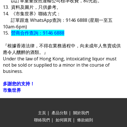
以訂單重量按照運輸公司標準收費，80元起。
13. 資料及圖片，只供參考。
14. 《市集世界》聯絡方式：
訂單跟進 WhatsApp查詢：9146 6888 (星期一至五
10am-6pm)
15.
營商合作查詢：9146 6888
『根據香港法律，不得在業務過程中，向未成年人售賣或供
應令人醺醉的酒類。』
Under the law of Hong Kong, intoxicating liquor must
not be sold or supplied to a minor in the course of
business.
多謝您的支持！
市集世界
主頁
|
產品分類
|
關於我們
聯絡我們
|
如何購買
|
條款細則