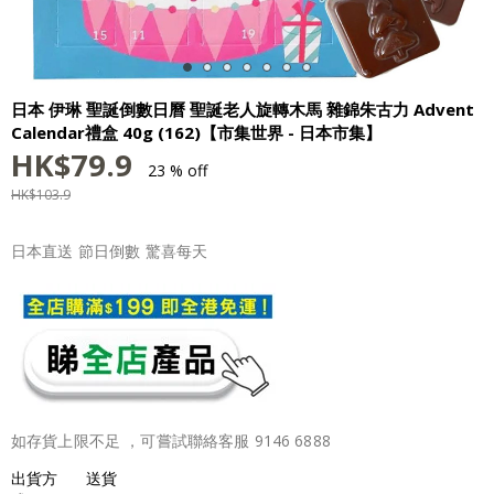
日本 伊琳 聖誕倒數日曆 聖誕老人旋轉木馬 雜錦朱古力 Advent
Calendar禮盒 40g (162)【市集世界 - 日本市集】
HK$
79.9
23 % off
HK$
103.9
日本直送 節日倒數 驚喜每天
如存貨上限不足 ，可嘗試聯絡客服 9146 6888
出貨方
送貨