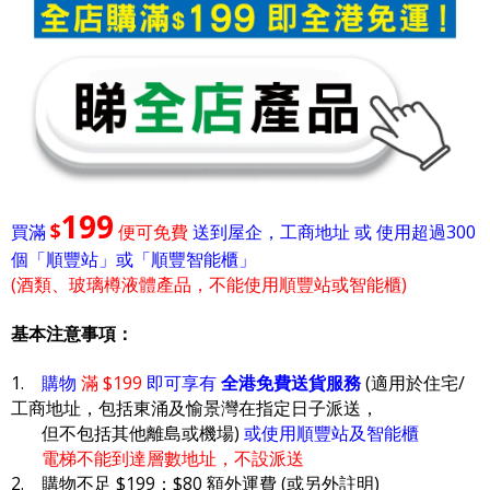
199
$
買滿
便可免費
送到屋企，工商地址 或 使用超過300
個「順豐站」或「順豐智能櫃」
(酒類、玻璃樽液體產品，不能使用順豐站或智能櫃)
基本注意事項：
1.
購物
滿 $199
即可享有
全港免費送貨服務
(適用於住宅/
工商地址，包括東涌及愉景灣在指定日子派送，
但不包括其他離島或機場)
或使用順豐站及智能櫃
電梯不能到達層數地址，不設派送
2. 購物不足 $199：$80 額外運費 (或另外註明)