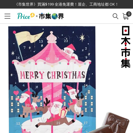
《市集世界》買滿$199 全港免運費！屋企、工商地址都 OK！
0
已加入購物車
查看