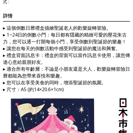
式 :
詳情
▸ 這個倒數日曆禮盒描繪聖誕老人的歡樂旋轉冒險。
▸ 1~24日的倒數小門：每日都有隱藏的精緻可愛的壓花朱古
力，您可以逐一打開每個小門，享受倒數到聖誕節的樂趣！
▸ 讓您在每天的倒數活動中感受到聖誕節的魔法和興奮。
▸ 禮盒背面訊息卡：禮盒的背面可以當作訊息卡使用，讓您傳
達心意給親朋好友。
▸ 適合所有年齡層：不論是小朋友還是大人，歡樂旋轉冒險日
曆都能為您帶來喜悅和樂趣。
▸ 您可以在享受美食的同時，增添聖誕節的氛圍。
▸ 尺寸：A5 (約14×20.6×1cm)