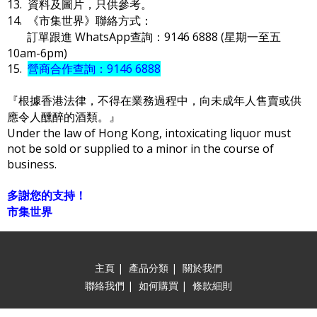
13. 資料及圖片，只供參考。
14. 《市集世界》聯絡方式：
訂單跟進 WhatsApp查詢：9146 6888 (星期一至五
10am-6pm)
15.
營商合作查詢：9146 6888
『根據香港法律，不得在業務過程中，向未成年人售賣或供
應令人醺醉的酒類。』
Under the law of Hong Kong, intoxicating liquor must
not be sold or supplied to a minor in the course of
business.
多謝您的支持！
市集世界
主頁
|
產品分類
|
關於我們
聯絡我們
|
如何購買
|
條款細則