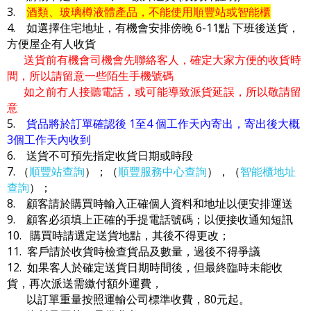
3.
酒類、玻璃樽液體產品，不能使用順豐站或智能櫃
4. 如選擇住宅地址，有機會安排傍晚 6-11點 下班後送貨，
方便屋企有人收貨
送貨前有機會司機會先聯絡客人，確定大家方便的收貨時
間，所以請留意一些陌生手機號碼
如之前冇人接聽電話，或可能導致派貨延誤，所以敬請留
意
5.
貨品將於訂單確認後 1至4 個工作天內寄出，寄出後大概
3個工作天內收到
6. 送貨不可預先指定收貨日期或時段
7. （
順豐站查詢
）；（
順豐服務中心查詢
），（
智能櫃地址
查詢
）；
8. 顧客請於購買時輸入正確個人資料和地址以便安排運送
9. 顧客必須填上正確的手提電話號碼；以便接收通知短訊
10. 購買時請選定送貨地點，其後不得更改；
11. 客戶請於收貨時檢查貨品及數量，過後不得爭議
12. 如果客人於確定送貨日期時間後，但最終臨時未能收
貨，再次派送需繳付額外運費，
以訂單重量按照運輸公司標準收費，80元起。