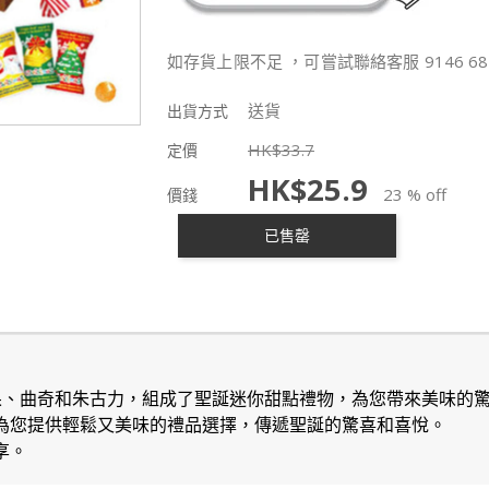
如存貨上限不足 ，可嘗試聯絡客服 9146 68
送貨
出貨方式
HK$
33.7
定價
HK$
25.9
23 % off
價錢
已售罄
糖果、曲奇和朱古力，組成了聖誕迷你甜點禮物，為您帶來美味的
，為您提供輕鬆又美味的禮品選擇，傳遞聖誕的驚喜和喜悅。
享。