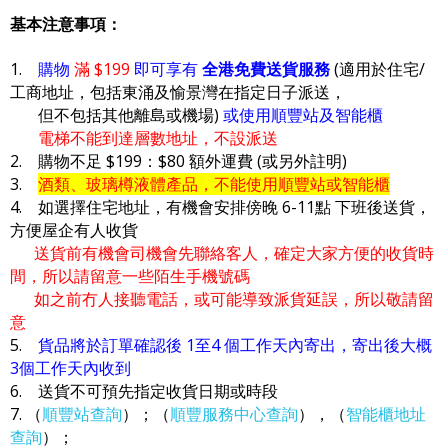
基本注意事項：
1.
購物
滿 $199
即可享有
全港免費送貨服務
(適用於住宅/
工商地址，包括東涌及愉景灣在指定日子派送，
但不包括其他離島或機場)
或使用順豐站及智能櫃
電梯不能到達層數地址，不設派送
2. 購物不足 $199：$80 額外運費 (或另外註明)
3.
酒類、玻璃樽液體產品，不能使用順豐站或智能櫃
4. 如選擇住宅地址，有機會安排傍晚 6-11點 下班後送貨，
方便屋企有人收貨
送貨前有機會司機會先聯絡客人，確定大家方便的收貨時
間，所以請留意一些陌生手機號碼
如之前冇人接聽電話，或可能導致派貨延誤，所以敬請留
意
5.
貨品將於訂單確認後 1至4 個工作天內寄出，寄出後大概
3個工作天內收到
6. 送貨不可預先指定收貨日期或時段
7. （
順豐站查詢
）；（
順豐服務中心查詢
），（
智能櫃地址
查詢
）；