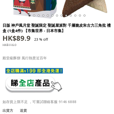
日版 神戶風月堂 聖誕限定 聖誕屋派對 千層脆皮朱古力三角批 禮
盒 (1盒4件) 【市集世界 - 日本市集】
HK$
89.9
23 % off
HK$
116.9
殿堂級酥餅 風行熱賣近百年
如存貨上限不足 ，可嘗試聯絡客服 9146 6888
出貨方
送貨