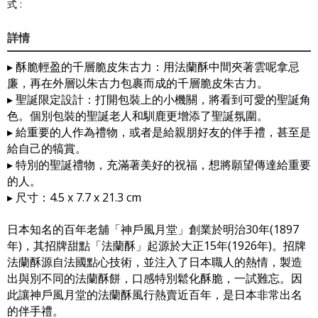
式 :
詳情
▸ 酥脆輕盈的千層脆皮朱古力：用法蘭酥中間夾著雲呢拿忌
廉，再在外層以朱古力包裹而成的千層脆皮朱古力。
▸ 聖誕限定設計：打開包裝上的小機關，將看到可愛的聖誕角
色。個別包裝的聖誕老人和馴鹿更增添了聖誕氛圍。
▸ 給重要的人作為禮物，或者是給親朋好友的伴手禮，甚至是
給自己的犒賞。
▸ 特別的聖誕禮物，充滿著美好的祝福，想將願望傳達給重要
的人。
▸ 尺寸：4.5 x 7.7 x 21.3 cm
日本知名的百年老舖「神戶風月堂」創業於明治30年(1897
年)，其招牌甜點「法蘭酥」起源於大正15年(1926年)。招牌
法蘭酥源自法國點心技術，並注入了日本職人的熱情，製造
出與別不同的法蘭酥餅，口感特別鬆化酥脆，一試難忘。因
此讓神戶風月堂的法蘭酥風行熱賣近百年，是日本非常出名
的伴手禮。