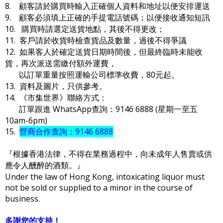
8. 顧客請於購買時輸入正確個人資料和地址以便安排運送
9. 顧客必須填上正確的手提電話號碼；以便接收通知短訊
10. 購買時請選定送貨地點，其後不得更改；
11. 客戶請於收貨時檢查貨品及數量，過後不得爭議
12. 如果客人於確定送貨日期時間後，但最終臨時未能收
貨，再次派送需繳付額外運費，
以訂單重量按照運輸公司標準收費，80元起。
13. 資料及圖片，只供參考。
14. 《市集世界》聯絡方式：
訂單跟進 WhatsApp查詢：9146 6888 (星期一至五
10am-6pm)
15.
營商合作查詢：9146 6888
『根據香港法律，不得在業務過程中，向未成年人售賣或供
應令人醺醉的酒類。』
Under the law of Hong Kong, intoxicating liquor must
not be sold or supplied to a minor in the course of
business.
多謝您的支持！