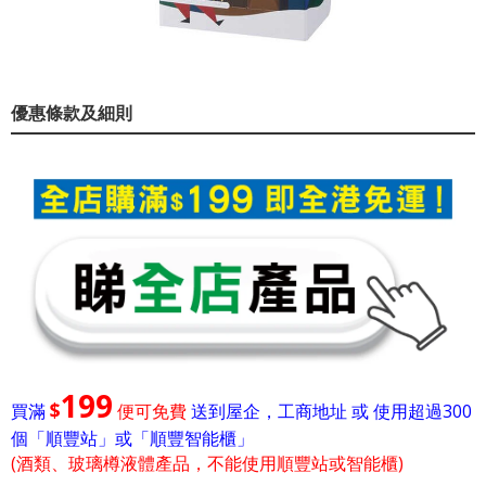
優惠條款及細則
199
$
買滿
便可免費
送到屋企，工商地址 或 使用超過300
個「順豐站」或「順豐智能櫃」
(酒類、玻璃樽液體產品，不能使用順豐站或智能櫃)