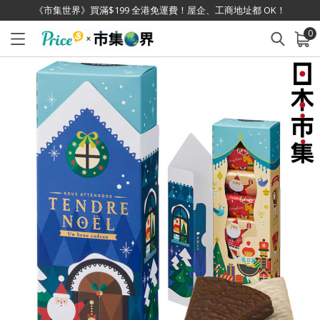
《市集世界》買滿$199 全港免運費！屋企、工商地址都 OK！
0
已加入購物車
查看