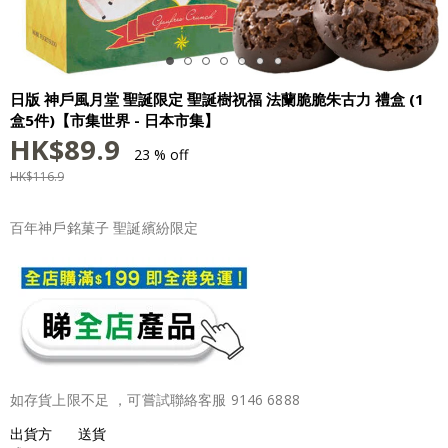
日版 神戶風月堂 聖誕限定 聖誕樹祝福 法蘭脆脆朱古力 禮盒 (1
盒5件)【市集世界 - 日本市集】
HK$
89.9
23 % off
HK$
116.9
百年神戶銘菓子 聖誕繽紛限定
如存貨上限不足 ，可嘗試聯絡客服 9146 6888
出貨方
送貨