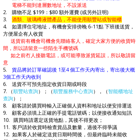
電梯不能到達層數地址，不設派送
2. 購物不足 $199：$80 額外運費 (或另外註明)
3.
酒類、玻璃樽液體產品，不能使用順豐站或智能櫃
4. 如選擇住宅地址，有機會安排傍晚 6-11點 下班後送貨，
方便屋企有人收貨
送貨前有機會司機會先聯絡客人，確定大家方便的收貨時
間，所以請留意一些陌生手機號碼
如之前冇人接聽電話，或可能導致派貨延誤，所以敬請留
意
5.
貨品將於訂單確認後 1至4 個工作天內寄出，寄出後大概
3個工作天內收到
6. 送貨不可預先指定收貨日期或時段
7. （
順豐站查詢
）；（
順豐服務中心查詢
），（
智能櫃地址
查詢
）；
8. 顧客請於購買時輸入正確個人資料和地址以便安排運送
9. 顧客必須填上正確的手提電話號碼；以便接收通知短訊
10. 購買時請選定送貨地點，其後不得更改；
11. 客戶請於收貨時檢查貨品及數量，過後不得爭議
12. 如果客人於確定送貨日期時間後，但最終臨時未能收