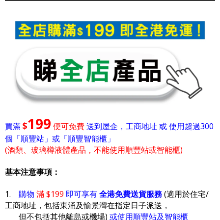
199
$
買滿
便可免費
送到屋企，工商地址 或 使用超過300
個「順豐站」或「順豐智能櫃」
(酒類、玻璃樽液體產品，不能使用順豐站或智能櫃)
基本注意事項：
1.
購物
滿 $199
即可享有
全港免費送貨服務
(適用於住宅/
工商地址，包括東涌及愉景灣在指定日子派送，
但不包括其他離島或機場)
或使用順豐站及智能櫃