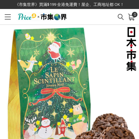
《市集世界》買滿$199 全港免運費！屋企、工商地址都 OK！
0
已加入購物車
查看