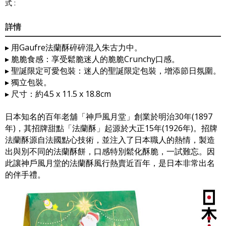
式 :
詳情
▸ 用Gaufre法蘭酥碎碎混入朱古力中。
▸ 脆脆食感：享受鬆脆迷人的脆脆Crunchy口感。
▸ 聖誕限定可愛包裝：迷人的聖誕限定包裝，增添節日氛圍。
▸ 獨立包裝。
▸ 尺寸：約4.5 x 11.5 x 18.8cm
日本知名的百年老舖「神戶風月堂」創業於明治30年(1897
年)，其招牌甜點「法蘭酥」起源於大正15年(1926年)。招牌
法蘭酥源自法國點心技術，並注入了日本職人的熱情，製造
出與別不同的法蘭酥餅，口感特別鬆化酥脆，一試難忘。因
此讓神戶風月堂的法蘭酥風行熱賣近百年，是日本非常出名
的伴手禮。